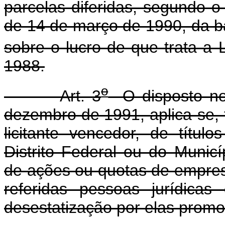
parcelas diferidas, segundo o 
de 14 de março de 1990, da ba
sobre o lucro de que trata a 
1988.
o
Art. 3
O disposto no 
dezembro de 1991, aplica-se,
licitante vencedor, de títul
Distrito Federal ou do Municí
de ações ou quotas de empresa
referidas pessoas jurídicas
desestatização por elas promo