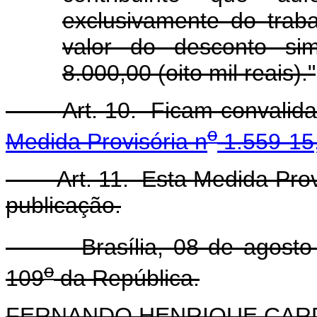
exclusivamente do trab
valor do desconto sim
8.000,00 (oito mil reais)."
Art. 10. Ficam convalidado
o
Medida Provisória n
1.559-15,
Art. 11. Esta Medida Provis
publicação.
Brasília, 08 de agosto 
o
109
da República.
FERNANDO HENRIQUE CA