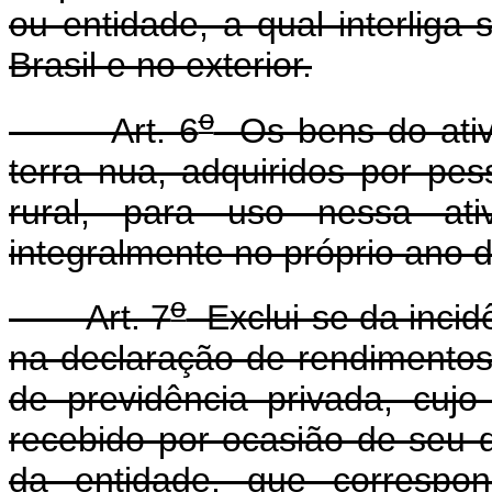
ou entidade, a qual interliga
Brasil e no exterior.
o
Art. 6
Os bens do ativ
terra nua, adquiridos por pes
rural, para uso nessa ati
integralmente no próprio ano d
o
Art. 7
Exclui-se da incid
na declaração de rendimentos 
de previdência privada, cujo
recebido por ocasião de seu 
da entidade, que correspon