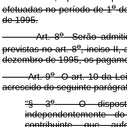
o
efetuadas no período de 1
de
de 1995.
o
Art. 8
Serão admitid
o
previstas no art. 8
, inciso II,
dezembro de 1995, os pagame
o
Art. 9
O art. 10 da Lei
acrescido do seguinte parágra
o
"§ 3
O disposto n
independentemente do
contribuinte que aufe