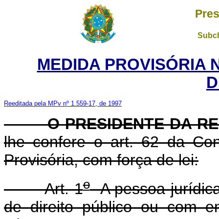
Pres
Subch
MEDIDA PROVISÓRIA 
D
Reeditada pela MPv nº 1.559-17, de 1997
O PRESIDENTE DA RE
lhe confere o art. 62 da Con
Provisória, com força de lei:
o
Art. 1
A pessoa jurídica
de direito público ou com 