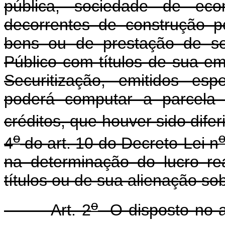
pública, sociedade de eco
decorrentes de construção p
bens ou de prestação de se
Público com títulos de sua em
Securitização, emitidos esp
poderá computar a parcela 
créditos, que houver sido dife
o
4
do art. 10 do Decreto-Lei n
na determinação do lucro re
títulos ou de sua alienação so
o
Art. 2
O disposto no ar