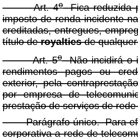
o
Art. 4
Fica reduzida p
imposto de renda incidente na
creditadas, entregues, empreg
título de
royalties
de qualquer
o
Art. 5
Não incidirá o 
rendimentos pagos ou cred
exterior, pela contraprestaç
por empresa de telecomunic
prestação de serviços de rede 
Parágrafo único. Para efeit
corporativa a rede de teleco