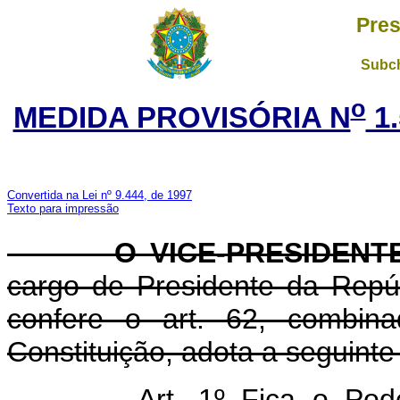
Pres
Subch
o
MEDIDA PROVISÓRIA N
1.
Convertida na Lei nº 9.444, de 1997
Texto para impressão
O VICE-PRESIDENTE 
cargo de Presidente da Repúb
confere o art. 62, combi
Constituição, adota a seguinte
Art. 1º Fica o Poder Ex