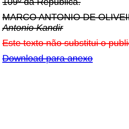
109º da República.
MARCO ANTONIO DE OLIVEI
Antonio Kandir
Este texto não substitui o pu
Download para anexo