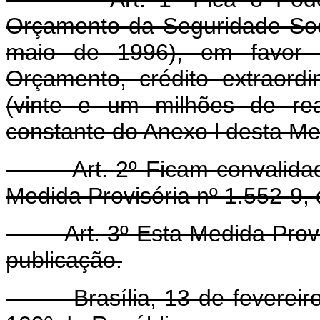
Orçamento da Seguridade Soci
maio de 1996), em favor d
Orçamento, crédito extraord
(vinte e um milhões de rea
constante do Anexo l desta Me
Art. 2º Ficam convalidados
Medida Provisória nº 1.552-9, 
Art. 3º Esta Medida Provisó
publicação.
Brasília, 13 de fevereiro 