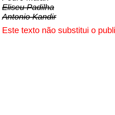
Eliseu Padilha
Antonio Kandir
Este texto não substitui o pub