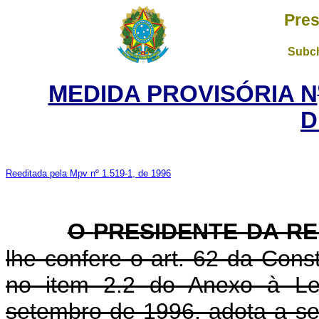
Pres
Subch
MEDIDA PROVISÓRIA N
D
Reeditada pela Mpv nº 1.519-1, de 1996
O
PRESIDENTE DA R
lhe confere o art. 62 da Const
no item 2.2 do Anexo à Le
setembro de 1996, adota a se