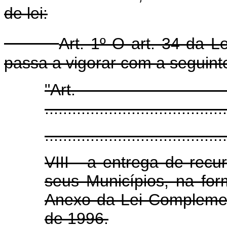
de lei:
Art. 1º O art. 34 da L
passa a vigorar com a seguint
"Art
........................................
........................................
VIII - a entrega de rec
seus Municípios, na fo
Anexo da Lei Complemen
de 1996.