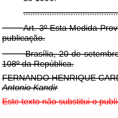
.......................................
Art. 3º Esta Medida Prov
publicação.
Brasília, 20 de setemb
108º da República.
FERNANDO HENRIQUE CA
Antonio Kandir
Este texto não substitui o pub