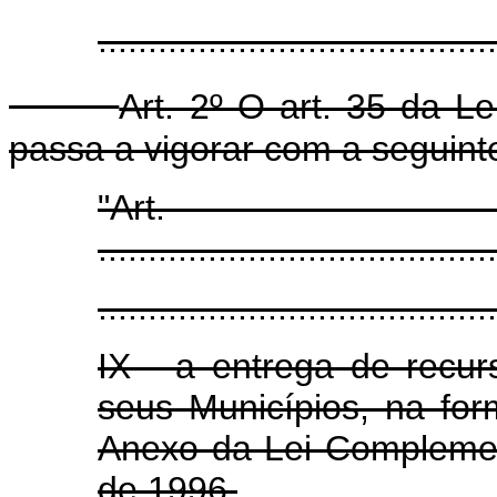
.......................................
Art. 2º O art. 35 da L
passa a vigorar com a seguint
"Art
........................................
........................................
IX - a entrega de recu
seus Municípios, na fo
Anexo da Lei Complemen
de 1996.