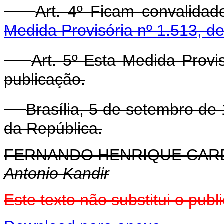
Art. 4º Ficam convalida
Medida Provisória nº 1.513, d
Art. 5º Esta Medida Provi
publicação.
Brasília, 5 de setembro de
da República.
FERNANDO HENRIQUE CA
Antonio Kandir
Este texto não substitui o pu