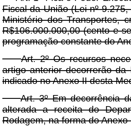
Fiscal da União (Lei nº 9.275
Ministério dos Transportes, cr
R$106.000.000,00 (cento e sei
programação constante do Ane
Art. 2º Os recursos nec
artigo anterior decorrerão d
indicado no Anexo II desta Med
Art. 3º Em decorrência da
alterada a receita do Depa
Rodagem, na forma do Anexo I