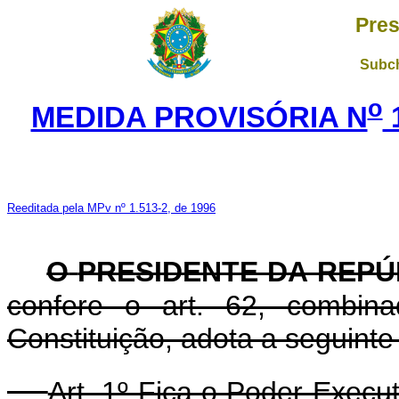
Pres
Subch
o
MEDIDA PROVISÓRIA N
1
Reeditada pela MPv nº 1.513-2, de 1996
O
PRESIDENTE DA REPÚ
confere o art. 62, combi
Constituição, adota a seguinte
Art. 1º Fica o Poder Execu