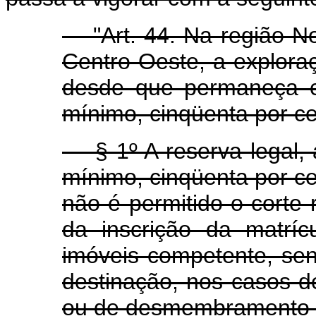
"Art. 44. Na região Nor
Centro-Oeste, a exploraç
desde que permaneça c
mínimo, cinqüenta por c
§ 1º A reserva legal, 
mínimo, cinqüenta por c
não é permitido o corte
da inscrição da matríc
imóveis competente, se
destinação, nos casos de
ou de desmembramento 