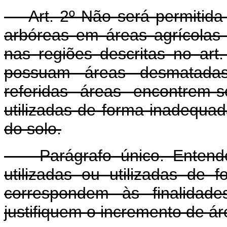
Art. 2º Não será permitida
arbóreas em áreas agrícolas 
nas regiões descritas no art
possuam áreas desmatadas
referidas áreas encontrem-
utilizadas de forma inadequa
do solo.
Parágrafo único. Entende-
utilizadas ou utilizadas de
correspondem às finalidad
justifiquem o incremento de ár