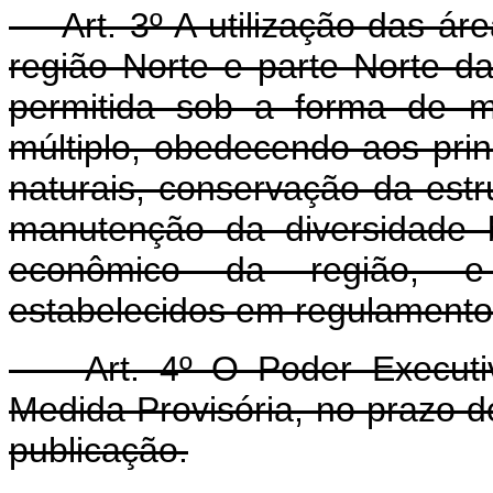
Art. 3º A utilização das área
região Norte e parte Norte d
permitida sob a forma de ma
múltiplo, obedecendo aos pri
naturais, conservação da estr
manutenção da diversidade b
econômico da região, e
estabelecidos em regulamento
Art. 4º O Poder Executivo
Medida Provisória, no prazo d
publicação.