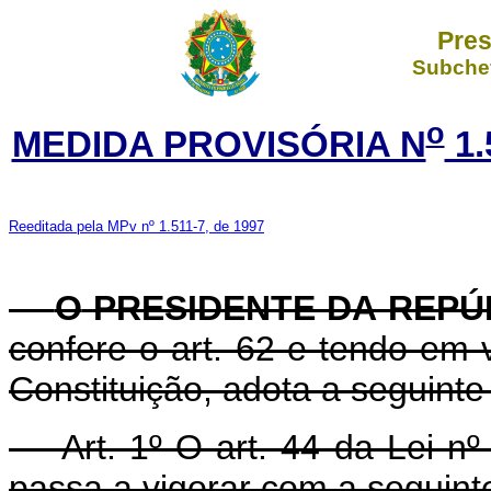
Pres
Subchef
o
MEDIDA PROVISÓRIA N
1.
Reeditada pela MPv nº 1.511-7, de 1997
O
PRESIDENTE DA REPÚ
confere o art. 62 e tendo em v
Constituição, adota a seguinte
Art. 1º O art. 44 da Lei nº
passa a vigorar com a seguint