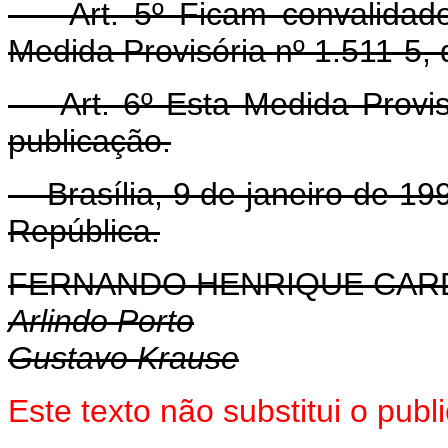
Art. 5º Ficam convalidados
Medida Provisória nº 1.511-5,
Art. 6º Esta Medida Provisó
publicação.
Brasília, 9 de janeiro de 19
República.
FERNANDO HENRIQUE CA
Arlindo Porto
Gustavo Krause
Este texto não substitui o pub