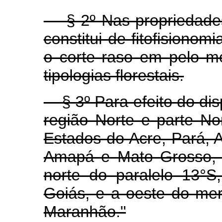
§ 2º Nas propriedades
constitui de fitofisionom
o corte raso em pelo m
tipologias florestais.
§ 3º Para efeito do di
região Norte e parte No
Estados do Acre, Pará,
Amapá e Mato Grosso, 
norte do paralelo 13°S
Goiás, e a oeste do me
Maranhão."