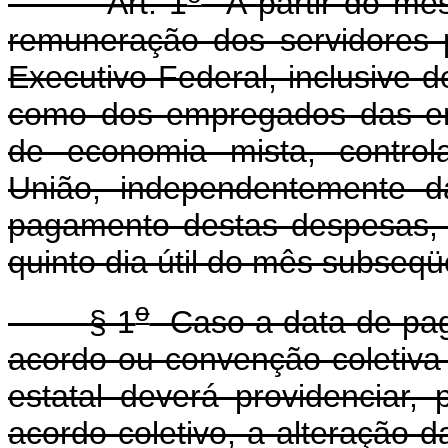
Art. 1
A partir do mês
remuneração dos servidores pú
Executivo Federal, inclusive 
como dos empregados das em
de economia mista, control
União, independentemente da
pagamento destas despesas, 
quinto dia útil do mês subseq
o
§ 1
Caso a data de pag
acordo ou convenção coletiva 
estatal deverá providenciar,
acordo coletivo, a alteração 