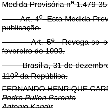
o
Medida Provisória n
1.479-35
o
Art. 4
Esta Medida Provi
publicação.
o
Art. 5
Revoga-se o 
fevereiro de 1993.
Brasília, 31 de dezembro
o
110
da República.
FERNANDO HENRIQUE CA
Pedro Pullen Parente
Antonio Kandir