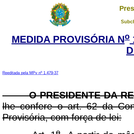
Pres
Subch
o
MEDIDA PROVISÓRIA N
D
Reeditada pela MPv nº 1.479-37
O PRESIDENTE DA RE
lhe confere o art. 62 da Con
Provisória, com força de lei:
o