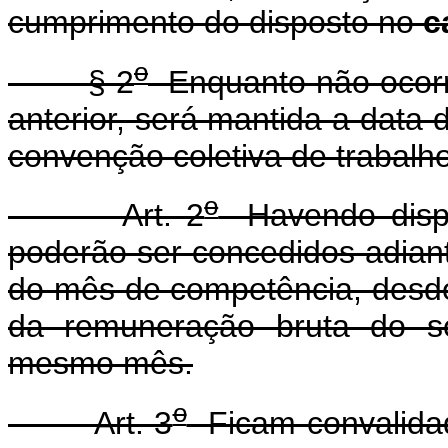
cumprimento do disposto no
c
o
§ 2
Enquanto não ocorre
anterior, será mantida a data
convenção coletiva de trabalho
o
Art. 2
Havendo dispon
poderão ser concedidos adianta
do mês de competência, desde
da remuneração bruta do se
mesmo mês.
o
Art. 3
Ficam convalidad