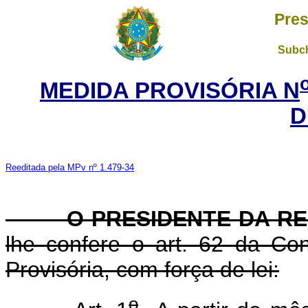
Pres
Subch
MEDIDA PROVISÓRIA N
D
Reeditada pela MPv nº 1.479-34
O PRESIDENTE DA RE
lhe confere o art. 62 da Con
Provisória, com força de lei:
o