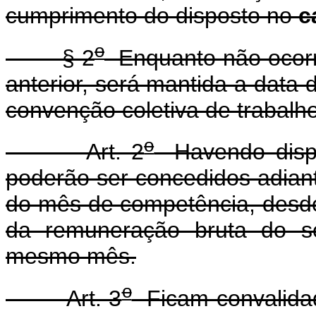
cumprimento do disposto no
c
o
§ 2
Enquanto não ocorre
anterior, será mantida a data
convenção coletiva de trabalho
o
Art. 2
Havendo dispon
poderão ser concedidos adianta
do mês de competência, desde
da remuneração bruta do se
mesmo mês.
o
Art. 3
Ficam convalidad