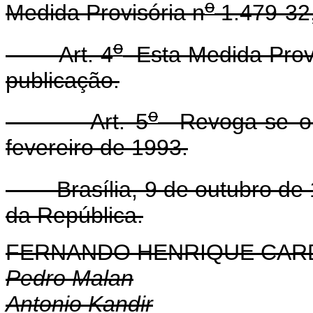
o
Medida Provisória n
1.479-32,
o
Art. 4
Esta Medida Provi
publicação.
o
Art. 5
Revoga-se o 
fevereiro de 1993.
Brasília, 9 de outubro de 
da República.
FERNANDO HENRIQUE CA
Pedro Malan
Antonio Kandir