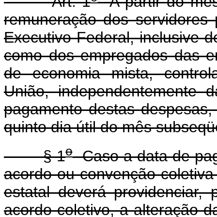
Art. 1
A partir do mês
remuneração dos servidores pú
Executivo Federal, inclusive 
como dos empregados das em
de economia mista, control
União, independentemente da
pagamento destas despesas, 
quinto dia útil do mês subseq
o
§ 1
Caso a data de pag
acordo ou convenção coletiva 
estatal deverá providenciar,
acordo coletivo, a alteração 