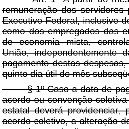
remuneração dos servidores pú
Executivo Federal, inclusive 
como dos empregados das em
de economia mista, control
União, independentemente da
pagamento destas despesas, 
quinto dia útil do mês subseq
§ 1º Caso a data de pagam
acordo ou convenção coletiva 
estatal deverá providenciar,
acordo coletivo, a alteração 