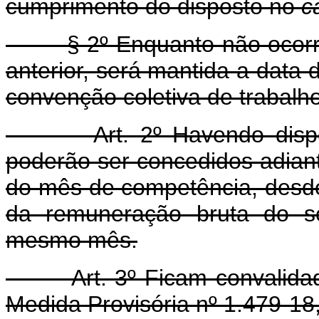
cumprimento do disposto no
c
§ 2º Enquanto não ocorrer 
anterior, será mantida a data
convenção coletiva de trabalho
Art. 2º Havendo disponibi
poderão ser concedidos adianta
do mês de competência, desde
da remuneração bruta do se
mesmo mês.
Art. 3º Ficam convalidados
Medida Provisória nº 1.479-18