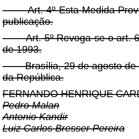
Art. 4º Esta Medida Provisó
publicação.
Art. 5º Revoga-se o art. 6º 
de 1993.
Brasília, 29 de agosto de 1
da República.
FERNANDO HENRIQUE CA
Pedro Malan
Antonio Kandir
Luiz Carlos Bresser Pereira