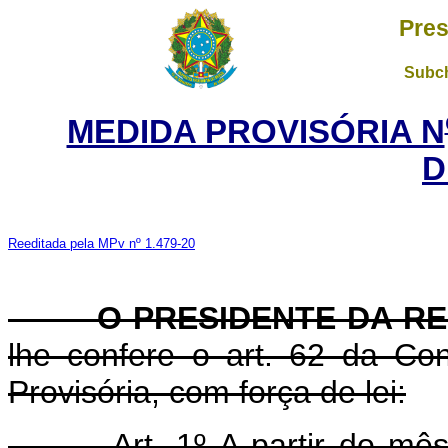
Pres
Subch
MEDIDA PROVISÓRIA N
D
Reeditada pela MPv nº 1.479-20
O PRESIDENTE DA RE
lhe confere o art. 62 da Con
Provisória, com força de lei:
Art. 1º A partir do mês d