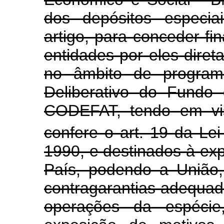
dos depósitos especia
artigo, para conceder f
entidades por eles diret
no âmbito de programa
Deliberativo do Fundo
CODEFAT, tendo em vis
confere o art. 19 da Lei
1990, e destinados à ex
País, podendo a União
contragarantias adequada
operações da espécie