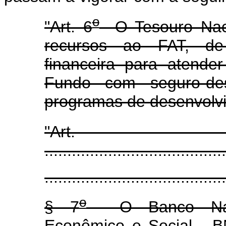
o
"Art. 6
O Tesouro Naci
recursos ao FAT, d
financeira para atende
Fundo com seguro-des
programas de desenvolv
"Ar
........................................
........................................
o
§ 7
O Banco Nacio
Econômico e Social - B