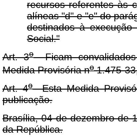
recursos referentes às 
alíneas "d" e "e" do pará
destinados à execução
Social."
o
Art. 3
Ficam convalidados 
o
Medida Provisória n
1.475-33
o
Art. 4
Esta Medida Provisór
publicação.
Brasília, 04 de dezembro de 
da República.