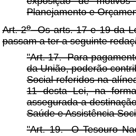
exposição de motivos 
Planejamento e Orçamen
o
Art. 2
Os arts. 17 e 19 da Le
passam a ter a seguinte redaç
"Art. 17. Para pagament
da União, poderão contri
Social referidos na alíne
11 desta Lei, na form
assegurada a destinação
Saúde e Assistência Soci
"Art. 19. O Tesouro Na