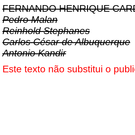
FERNANDO HENRIQUE CA
Pedro Malan
Reinhold Stephanes
Carlos César de Albuquerque
Antonio Kandir
Este texto não substitui o pub