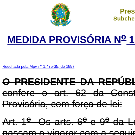
Pres
Subchef
o
MEDIDA PROVISÓRIA N
1
Reeditada pela Mpv nº 1.475-35, de 1997
O PRESIDENTE DA REPÚB
confere o art. 62 da Const
Provisória, com força de lei:
o
o
o
Art. 1
Os arts. 6
e 9
da Le
passam a vigorar com a segui