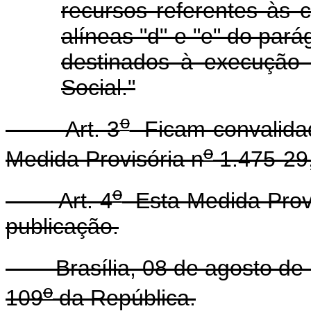
recursos referentes às 
alíneas "d" e "e" do pará
destinados à execução
Social."
o
Art. 3
Ficam convalidad
o
Medida Provisória n
1.475-29,
o
Art. 4
Esta Medida Provi
publicação.
Brasília, 08 de agosto de 
o
109
da República.