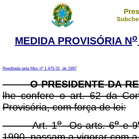
Pres
Subchef
o
MEDIDA PROVISÓRIA N
Reeditada pela Mpv nº 1.475-31, de 1997
O PRESIDENTE DA RE
lhe confere o art. 62 da Con
Provisória, com força de lei:
o
o
Art. 1
Os arts. 6
e 9
1990, passam a vigorar com a