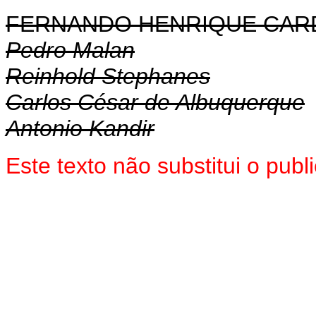
FERNANDO HENRIQUE CA
Pedro Malan
Reinhold Stephanes
Carlos César de Albuquerque
Antonio Kandir
Este texto não substitui o pub