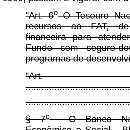
o
"Art. 6
O Tesouro Naci
recursos ao FAT, d
financeira para atende
Fundo com seguro-des
programas de desenvolv
"Ar
........................................
........................................
o
§ 7
O Banco Nacio
Econômico e Social - B