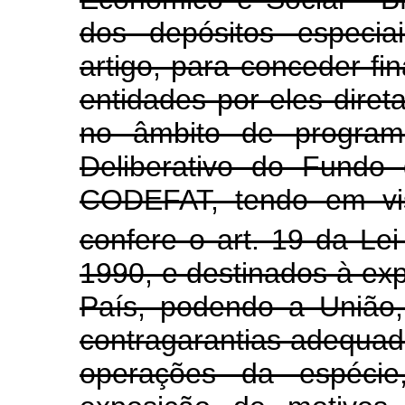
dos depósitos especia
artigo, para conceder f
entidades por eles diret
no âmbito de programa
Deliberativo do Fundo
CODEFAT, tendo em vis
confere o art. 19 da Lei
1990, e destinados à ex
País, podendo a União
contragarantias adequada
operações da espécie