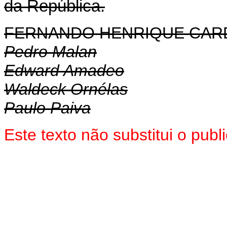
da República.
FERNANDO HENRIQUE CA
Pedro Malan
Edward Amadeo
Waldeck Ornélas
Paulo Paiva
Este texto não substitui o pub