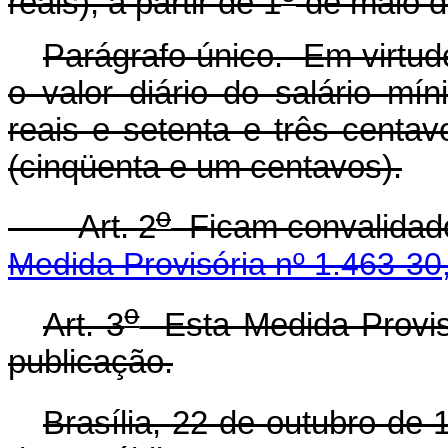
reais), a partir de 1
de maio de
Parágrafo único. Em virtud
o valor diário do salário mí
reais e setenta e três centav
(cinqüenta e um centavos).
o
Art. 2
Ficam convalidado
Medida Provisória nº 1.463-30
o
Art. 3
Esta Medida Provisó
publicação.
Brasília, 22 de outubro de 