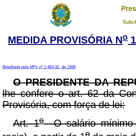
Pres
Subch
o
MEDIDA PROVISÓRIA N
1
Reeditada pela MPv nº 1.463-32, de 1998
O PRESIDENTE DA REP
lhe confere o art. 62 da Con
Provisória, com força de lei:
o
Art. 1
O salário mínimo 
o