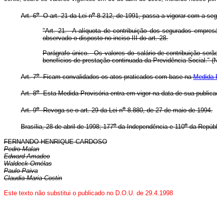
o
o
Art. 6
O art. 21 da Lei n
8.212, de 1991, passa a vigorar com a seg
"Art. 21. A alíquota de contribuição dos segurados empresár
observado o disposto no inciso III do art. 28.
Parágrafo único. Os valores do salário-de-contribuição se
benefícios de prestação continuada da Previdência Social." (
o
Art. 7
Ficam convalidados os atos praticados com base na
Medida P
o
Art. 8
Esta Medida Provisória entra em vigor na data de sua publica
o
o
Art. 9
Revoga-se o art. 29 da Lei n
8.880, de 27 de maio de 1994.
o
o
Brasília, 28 de abril de 1998; 177
da Independência e 110
da Repúbl
FERNANDO HENRIQUE CARDOSO
Pedro Malan
Edward Amadeo
Waldeck Ornélas
Paulo Paiva
Claudia Maria Costin
Este texto não substitui o publicado no D.O.U. de 29.4.1998