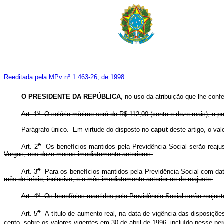
Reeditada pela MPv nº 1.463-26, de 1998
O PRESIDENTE DA REPÚBLICA
, no uso da atribuição que lhe conf
o
Art. 1
O salário mínimo será de R$ 112,00 (cento e doze reais), a par
Parágrafo único. Em virtude do disposto no
caput
deste artigo, o val
o
Art. 2
Os benefícios mantidos pela Previdência Social serão reaju
Vargas, nos doze meses imediatamente anteriores.
o
Art. 3
Para os benefícios mantidos pela Previdência Social com data 
mês de início, inclusive, e o mês imediatamente anterior ao do reajuste.
o
Art. 4
Os benefícios mantidos pela Previdência Social serão reajusta
o
Art. 5
A título de aumento real, na data de vigência das disposiçõe
cento, sobre os valores vigentes em 30 de abril de 1996, incluído nesse perc