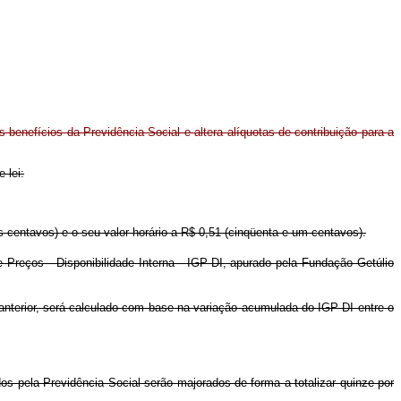
 benefícios da Previdência Social e altera alíquotas de contribuição para a
 lei:
ês centavos) e o seu valor horário a R$ 0,51 (cinqüenta e um centavos).
Preços - Disponibilidade Interna - IGP-DI, apurado pela Fundação Getúlio
 anterior, será calculado com base na variação acumulada do IGP-DI entre o
os pela Previdência Social serão majorados de forma a totalizar quinze por