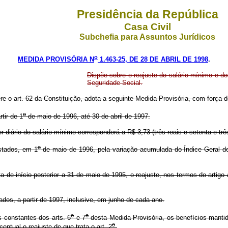
Presidência da República
Casa Civil
Subchefia para Assuntos Jurídicos
o
MEDIDA PROVISÓRIA N
1.463-25, DE 28 DE ABRIL DE 1998
.
Dispõe sobre o reajuste do salário mínimo e dos
Seguridade Social.
ere o art. 62 da Constituição, adota a seguinte Medida Provisória, com força de
o
tir de 1
de maio de 1996, até 30 de abril de 1997.
or diário do salário mínimo corresponderá a R$ 3,73 (três reais e setenta e tr
o
stados, em 1
de maio de 1996, pela variação acumulada do Índice Geral de 
de início posterior a 31 de maio de 1995, o reajuste, nos termos do artigo
dos, a partir de 1997, inclusive, em junho de cada ano.
o
o
s constantes dos arts. 6
e 7
desta Medida Provisória, os benefícios mantid
o
entual o reajuste de que trata o art. 2
.