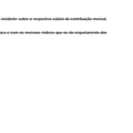
incidente sobre o respectivo salário-de-contribuição mensal,
 época e com os mesmos índices que os do reajustamento dos