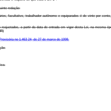
uinte redação:
ios, facultativo, trabalhador autônomo e equiparados é de vinte por cento, 
rão reajustados, a partir da data de entrada em vigor desta Lei, na mesma
NR)
rovisória no 1.463-24, de 27 de março de 1998.
ção.
ica.