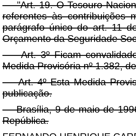
"Art. 19. O Tesouro Nacion
referentes às contribuições
parágrafo único do art. 11 d
Orçamento da Seguridade Soci
Art. 3º Ficam convalidados
Medida Provisória nº 1.382, de
Art. 4º Esta Medida Provisó
publicação.
Brasília, 9 de maio de 1996
República.