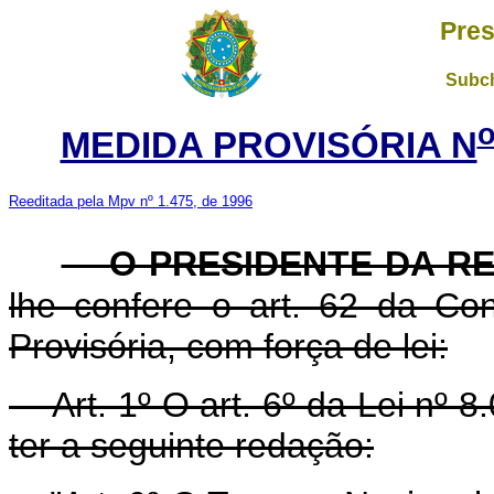
Pres
Subch
MEDIDA PROVISÓRIA N
Reeditada pela Mpv nº 1.475, de 1996
O PRESIDENTE DA R
lhe confere o art. 62 da Con
Provisória, com força de lei:
Art. 1º O art. 6º da Lei nº 8.
ter a seguinte redação: