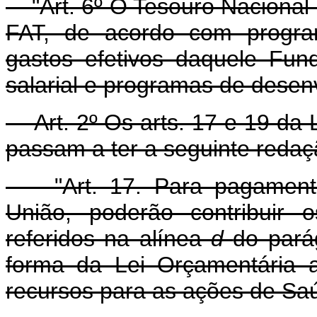
"Art. 6º O Tesouro Nacional
FAT, de acordo com program
gastos efetivos daquele Fu
salarial e programas de dese
Art. 2º Os arts. 17 e 19 da L
passam a ter a seguinte redaç
"Art. 17. Para pagamento 
União, poderão contribuir 
referidos na alínea
d
do pará
forma da Lei Orçamentária 
recursos para as ações de Saú