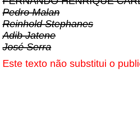
FERNANDO HENRIQUE CA
Pedro Malan
Reinhold Stephanes
Adib Jatene
José Serra
Este texto não substitui o pu