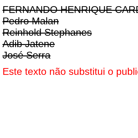
FERNANDO HENRIQUE CA
Pedro Malan
Reinhold Stephanes
Adib Jatene
José Serra
Este texto não substitui o pu