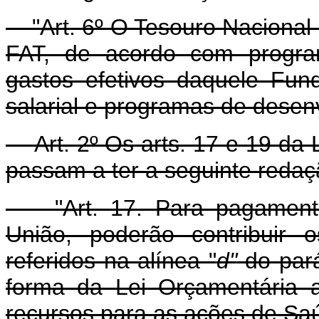
"Art. 6º O Tesouro Nacional
FAT, de acordo com program
gastos efetivos daquele Fu
salarial e programas de dese
Art. 2º Os arts. 17 e 19 da L
passam a ter a seguinte redaç
"Art. 17. Para pagamento 
União, poderão contribuir 
referidos na alínea "
d"
do pará
forma da Lei Orçamentária 
recursos para as ações de Saú