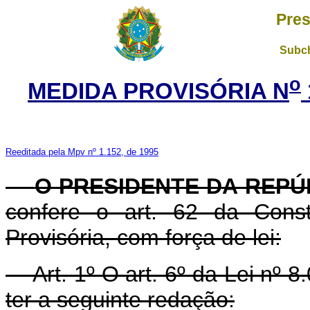
Pres
Subch
o
MEDIDA PROVISÓRIA N
Reeditada pela Mpv nº 1.152, de 1995
O PRESIDENTE DA REPÚ
confere o art. 62 da Const
Provisória, com força de lei:
Art. 1º O art. 6º da Lei nº 8.
ter a seguinte redação: