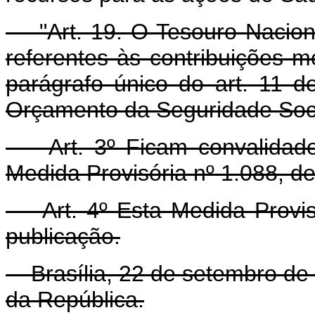
"Art. 19. O Tesouro Nacion
referentes às contribuições m
parágrafo único do art. 11 d
Orçamento da Seguridade Soci
Art. 3º Ficam convalidados
Medida Provisória nº 1.088, d
Art. 4º Esta Medida Provisó
publicação.
Brasília, 22 de setembro de 
da República.