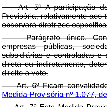
Art. 5º A participação de 
Provisória, relativamente aos
observará diretrizes específic
Parágrafo único. Consid
empresas públicas, socie
subsidiárias e controladas 
direta ou indiretamente, dete
direito a voto.
Art. 6º Ficam convalida
Medida Provisória nº 1.077, de
Art. 7º Esta Medida Provisó