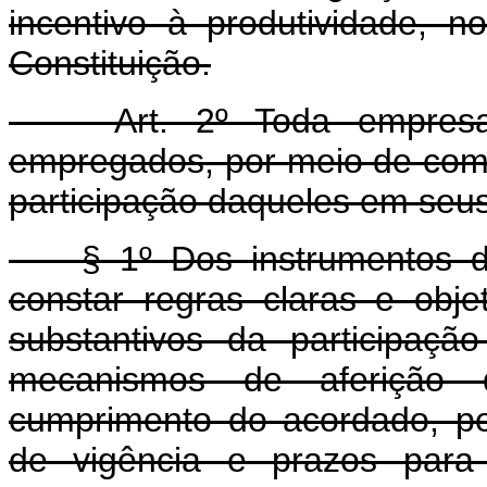
incentivo à produtividade, n
Constituição.
Art. 2º Toda empresa d
empregados, por meio de comi
participação daqueles em seus
§ 1º Dos instrumentos dec
constar regras claras e obje
substantivos da participação
mecanismos de aferição d
cumprimento do acordado, per
de vigência e prazos para