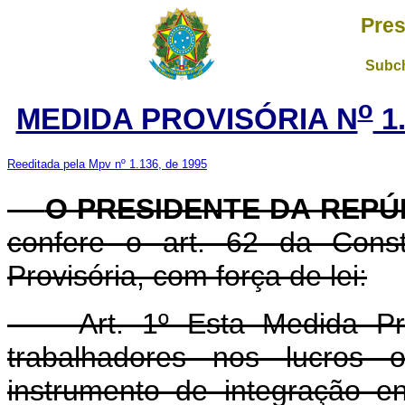
Pres
Subch
o
MEDIDA PROVISÓRIA N
1.
Reeditada pela Mpv nº 1.136, de 1995
O PRESIDENTE DA REPÚ
confere o art. 62 da Const
Provisória, com força de lei:
Art. 1º Esta Medida Provi
trabalhadores nos lucros
instrumento de integração e