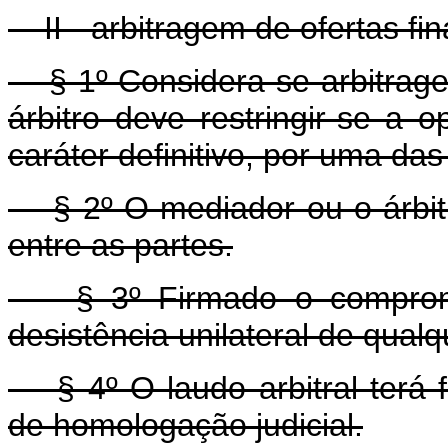
II - arbitragem de ofertas fin
§ 1º Considera-se arbitragem
árbitro deve restringir-se a 
caráter definitivo, por uma das
§ 2º O mediador ou o árbit
entre as partes.
§ 3º Firmado o compromiss
desistência unilateral de qualq
§ 4º O laudo arbitral terá 
de homologação judicial.