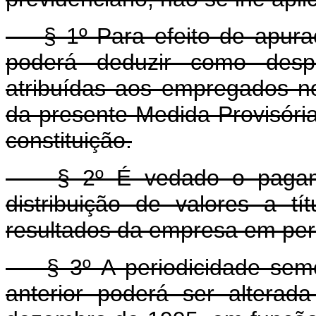
§ 1º Para efeito de apuraçã
poderá deduzir como despe
atribuídas aos empregados no
da presente Medida Provisória
constituição.
§ 2º É vedado o pagamen
distribuição de valores a tí
resultados da empresa em peri
§ 3º A periodicidade semes
anterior poderá ser alterad