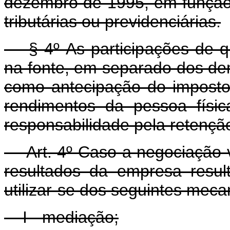
dezembro de 1995, em função 
tributárias ou previdenciárias.
§ 4º As participações de que
na fonte, em separado dos de
como antecipação do imposto
rendimentos da pessoa físic
responsabilidade pela retençã
Art. 4º Caso a negociação vi
resultados da empresa resu
utilizar-se dos seguintes meca
I - mediação;