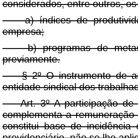
considerados, entre outros, os 
a) índices de produtividad
empresa;
b) programas de metas, r
previamente.
§ 2º O instrumento de aco
entidade sindical dos trabalha
Art. 3º A participação de qu
complementa a remuneração 
constitui base de incidência
previdenciário, não se lhe apli