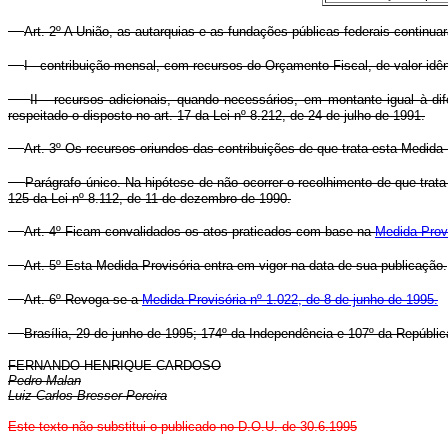
Art. 2º A União, as autarquias e as fundações públicas federais continuar
I - contribuição mensal, com recursos do Orçamento Fiscal, de valor idênt
II - recursos adicionais, quando necessários, em montante igual à dif
respeitado o disposto no art. 17 da Lei nº 8.212, de 24 de julho de 1991.
Art. 3º Os recursos oriundos das contribuições de que trata esta Medida
Parágrafo único. Na hipótese de não ocorrer o recolhimento de que trat
125 da Lei nº 8.112, de 11 de dezembro de 1990.
Art. 4º Ficam convalidados os atos praticados com base na
Medida Provi
Art. 5º Esta Medida Provisória entra em vigor na data de sua publicação.
Art. 6º Revoga-se a
Medida Provisória nº 1.022, de 8 de junho de 1995.
Brasília, 29 de junho de 1995; 174º da Independência e 107º da Repúblic
FERNANDO HENRIQUE CARDOSO
Pedro Malan
Luiz Carlos Bresser Pereira
Este texto não substitui o publicado no D.O.U. de 30.6.1995