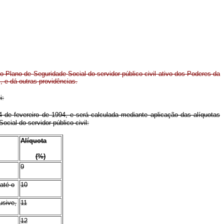
o Plano de Seguridade Social do servidor público civil ativo dos Poderes da
, e dá outras providências.
i:
e 4 de fevereiro de 1994, e será calculada mediante aplicação das alíquotas
ocial do servidor público civil:
Alíquota
(%)
9
até o
10
usive,
11
12