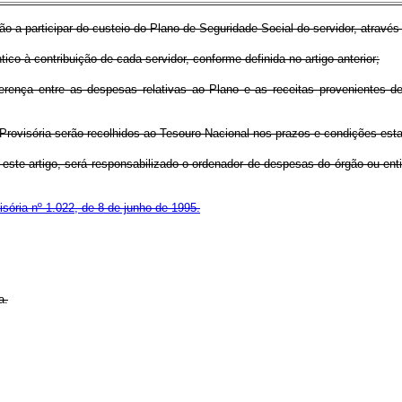
ão a participar do custeio do Plano de Seguridade Social do servidor, através
ico à contribuição de cada servidor, conforme definida no artigo anterior;
erença entre as despesas relativas ao Plano e as receitas provenientes de 
 Provisória serão recolhidos ao Tesouro Nacional nos prazos e condições est
a este artigo, será responsabilizado o ordenador de despesas do órgão ou en
sória nº 1.022, de 8 de junho de 1995.
a.