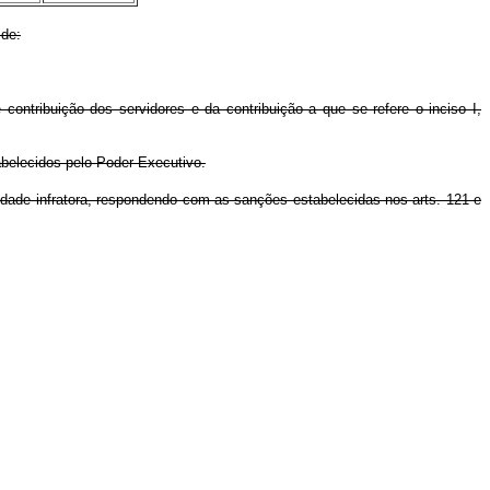
 de:
contribuição dos servidores e da contribuição a que se refere o inciso I,
abelecidos pelo Poder Executivo.
tidade infratora, respondendo com as sanções estabelecidas nos arts. 121 e