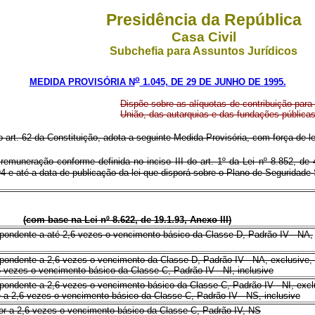
Presidência da República
Casa Civil
Subchefia para Assuntos Jurídicos
o
MEDIDA PROVISÓRIA N
1.045, DE 29 DE JUNHO DE 1995.
Dispõe sobre as alíquotas de contribuição para 
União, das autarquias e das fundações públicas
o art. 62 da Constituição, adota a seguinte Medida Provisória, com força de le
ua remuneração conforme definida no inciso III do art. 1º da Lei nº 8.852, d
94 e até a data de publicação da lei que disporá sobre o Plano de Seguridade S
(com base na Lei nº 8.622, de 19.1.93, Anexo III)
ondente a até 2,6 vezes o vencimento básico da Classe D, Padrão IV - NA,
ondente a 2,6 vezes o vencimento da Classe D, Padrão IV - NA, exclusive, 
 vezes o vencimento básico da Classe C, Padrão IV - NI, inclusive
ondente a 2,6 vezes o vencimento básico da Classe C, Padrão IV - NI, excl
 a 2,6 vezes o vencimento básico da Classe C, Padrão IV - NS, inclusive
r a 2,6 vezes o vencimento básico da Classe C, Padrão IV, NS