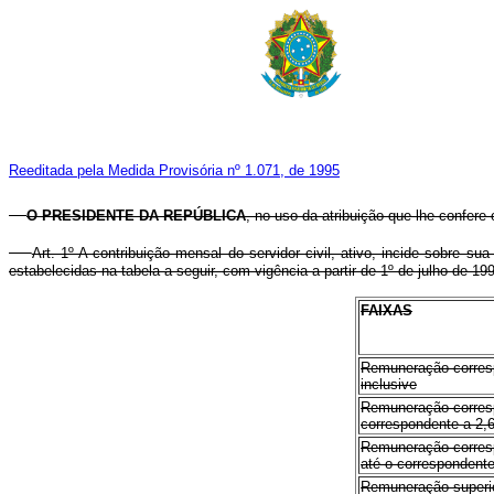
Reeditada pela Medida Provisória nº 1.071, de 1995
O PRESIDENTE DA REPÚBLICA
, no uso da atribuição que lhe confere 
Art. 1º A contribuição mensal do servidor civil, ativo, incide sobre s
estabelecidas na tabela a seguir, com vigência a partir de 1º de julho de 19
FAIXAS
Remuneração corresp
inclusive
Remuneração corresp
correspondente a 2,6
Remuneração corresp
até o correspondente
Remuneração superio