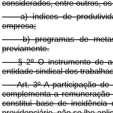
considerados, entre outros, os 
a) índices de produtividad
empresa;
b) programas de metas, r
previamente.
§ 2º O instrumento de aco
entidade sindical dos trabalha
Art. 3º A participação de qu
complementa a remuneração 
constitui base de incidência
previdenciário, não se lhe apli