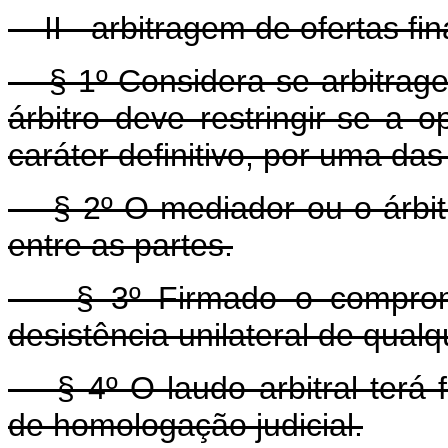
II - arbitragem de ofertas fin
§ 1º Considera-se arbitragem
árbitro deve restringir-se a 
caráter definitivo, por uma das
§ 2º O mediador ou o árbit
entre as partes.
§ 3º Firmado o compromiss
desistência unilateral de qualq
§ 4º O laudo arbitral terá 
de homologação judicial.