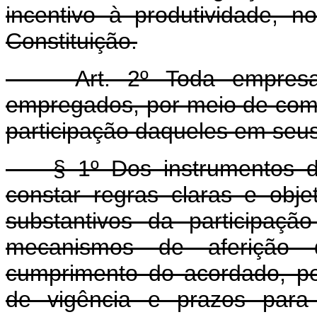
incentivo à produtividade, n
Constituição.
Art. 2º Toda empresa d
empregados, por meio de comi
participação daqueles em seus
§ 1º Dos instrumentos dec
constar regras claras e obje
substantivos da participação
mecanismos de aferição d
cumprimento do acordado, per
de vigência e prazos para