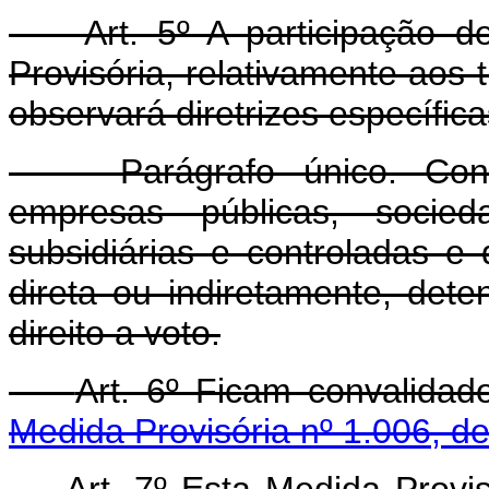
Art. 5º A participação de 
Provisória, relativamente aos
observará diretrizes específic
Parágrafo único. Consid
empresas públicas, socie
subsidiárias e controladas 
direta ou indiretamente, dete
direito a voto.
Art. 6º Ficam convalida
Medida Provisória nº 1.006, d
Art. 7º Esta Medida Provisó