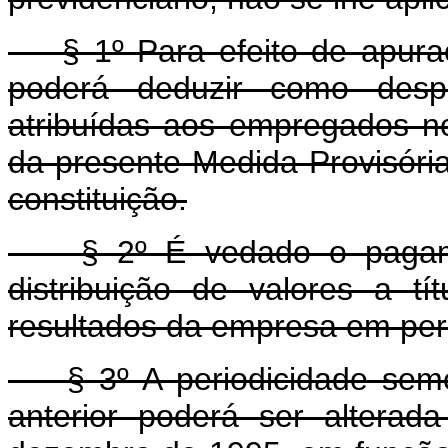
§ 1º Para efeito de apuraçã
poderá deduzir como despe
atribuídas aos empregados no
da presente Medida Provisória
constituição.
§ 2º É vedado o pagamen
distribuição de valores a tí
resultados da empresa em peri
§ 3º A periodicidade semes
anterior poderá ser alterad