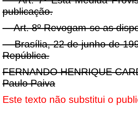
publicação.
Art. 8º Revogam-se as dispos
Brasília, 22 de junho de 199
República.
FERNANDO HENRIQUE CA
Paulo Paiva
Este texto não substitui o pub