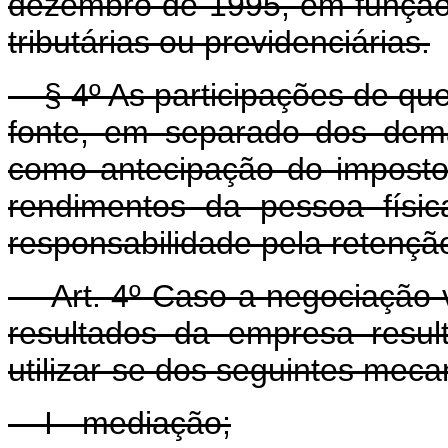
dezembro de 1995, em função 
tributárias ou previdenciárias.
§ 4º As participações de que t
fonte, em separado dos dem
como antecipação do imposto
rendimentos da pessoa físic
responsabilidade pela retençã
Art. 4º Caso a negociação vi
resultados da empresa resu
utilizar-se dos seguintes meca
I - mediação;