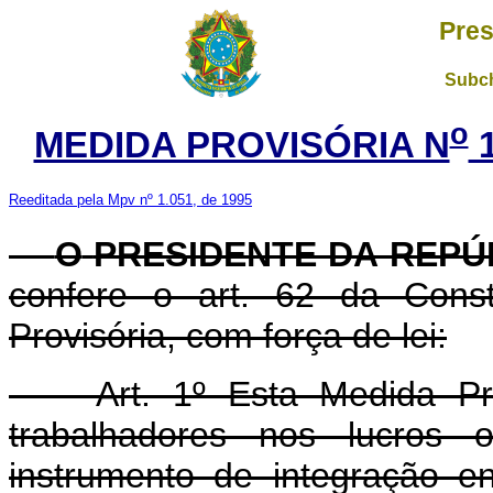
Pres
Subch
o
MEDIDA PROVISÓRIA N
1
Reeditada pela Mpv nº 1.051, de 1995
O
PRESIDENTE DA REPÚ
confere o art. 62 da Const
Provisória, com força de lei:
Art. 1º Esta Medida Provi
trabalhadores nos lucros
instrumento de integração e