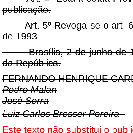
publicação.
Art. 5º Revoga-se o art. 6º 
de 1993.
Brasília, 2 de junho de 19
da República.
FERNANDO HENRIQUE CA
Pedro Malan
José Serra
Luiz Carlos Bresser Pereira
Este texto não substitui o pub