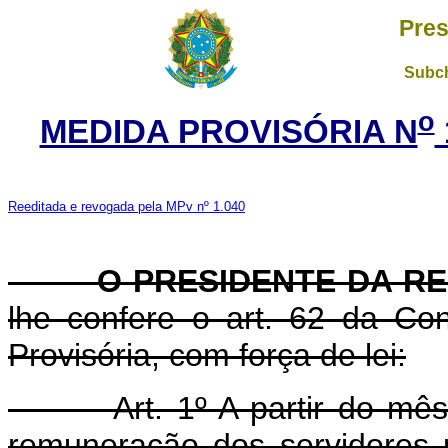
Pres
Subch
o
MEDIDA PROVISÓRIA N
Reeditada e revogada pela MPv nº 1.040
O PRESIDENTE DA REP
lhe confere o art. 62 da Con
Provisória, com força de lei:
Art. 1º A partir do mês d
remuneração dos servidores pú