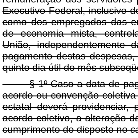
Executivo Federal, inclusive 
como dos empregados das em
de economia mista, control
União, independentemente da
pagamento destas despesas, 
quinto dia útil do mês subseq
§ 1º Caso a data de pagam
acordo ou convenção coletiva 
estatal deverá providenciar,
acordo coletivo, a alteração 
cumprimento do disposto no
c