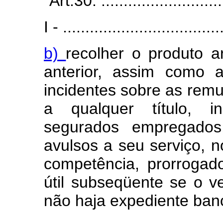
"Art.30. ............................
I - ...................................
b)
recolher o produto 
anterior, assim como 
incidentes sobre as rem
a qualquer título, in
segurados empregados,
avulsos a seu serviço, 
competência, prorrogad
útil subseqüente se o 
não haja expediente banc