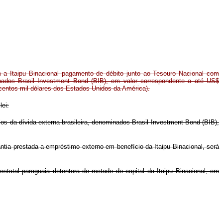
m a Itaipu Binacional pagamento de débito junto ao Tesouro Nacional com
minados Brasil Investment Bond (BIB), em valor correspondente a até US$
ocentos mil dólares dos Estados Unidos da América).
lei:
los da dívida externa brasileira, denominados Brasil Investment Bond (BIB),
antia prestada a empréstimo externo em benefício da Itaipu Binacional, será
estatal paraguaia detentora de metade do capital da Itaipu Binacional, em