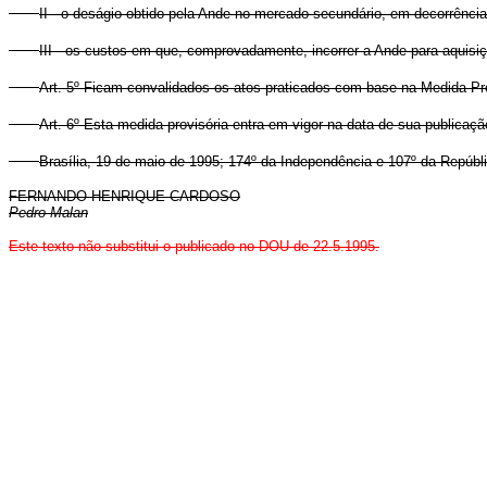
II - o deságio obtido pela Ande no mercado secundário, em decorrência
III - os custos em que, comprovadamente, incorrer a Ande para aquisição
Art. 5º Ficam convalidados os atos praticados com base na Medida Prov
Art. 6º Esta medida provisória entra em vigor na data de sua publicaçã
Brasília, 19 de maio de 1995; 174º da Independência e 107º da Repúbl
FERNANDO HENRIQUE CARDOSO
Pedro Malan
Este texto não substitui o publicado no DOU de 22.5.1995.