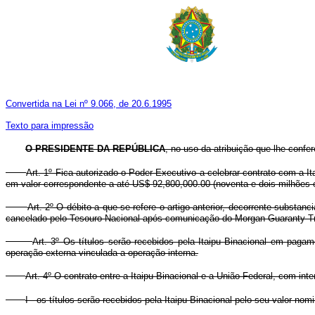
Convertida na Lei nº 9.066, de 20.6.1995
Texto para impressão
O PRESIDENTE DA REPÚBLICA
, no uso da atribuição que lhe confer
Art. 1º Fica autorizado o Poder Executivo a celebrar contrato com a I
em valor correspondente a até US$ 92,800,000.00 (noventa e dois milhões 
Art. 2º O débito a que se refere o artigo anterior, decorrente substa
cancelado pelo Tesouro Nacional após comunicação do Morgan Guaranty Trus
Art. 3º Os títulos serão recebidos pela Itaipu Binacional em pagam
operação externa vinculada a operação interna.
Art. 4º O contrato entre a Itaipu Binacional e a União Federal, com int
I - os títulos serão recebidos pela Itaipu Binacional pelo seu valor nomi