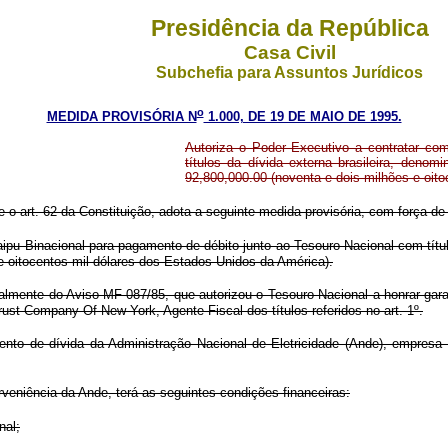
Presidência da República
Casa Civil
Subchefia para Assuntos Jurídicos
o
MEDIDA PROVISÓRIA N
1.000, DE 19 DE MAIO DE 1995.
Autoriza o Poder Executivo a contratar co
títulos da dívida externa brasileira, deno
92,800,000.00 (noventa e dois milhões e oit
e o art. 62 da Constituição, adota a seguinte medida provisória, com força de 
taipu Binacional para pagamento de débito junto ao Tesouro Nacional com títu
e oitocentos mil dólares dos Estados Unidos da América).
ncialmente do Aviso MF-087/85, que autorizou o Tesouro Nacional a honrar gar
t Company Of New York, Agente Fiscal dos títulos referidos no art. 1º.
ento de dívida da Administração Nacional de Eletricidade (Ande), empresa 
erveniência da Ande, terá as seguintes condições financeiras:
nal;