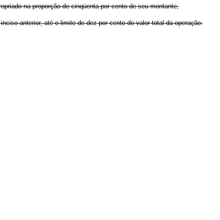
propriado na proporção de cinqüenta por cento de seu montante;
ciso anterior, até o limite de dez por cento do valor total da operação.