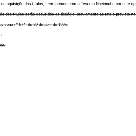
 da aquisição dos títulos, será rateado com o Tesouro Nacional e por este a
 dos títulos serão deduzidos do deságio, previamente ao rateio previsto no in
isória nº 974, de 20 de abril de 1995.
o.
ica.