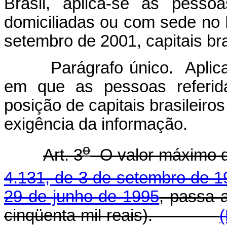
Brasil, aplica-se às pessoa
domiciliadas ou com sede no 
setembro de 2001, capitais bras
Parágrafo único. Aplica
em que as pessoas referi
posição de capitais brasileiros
exigência da informação.
o
Art. 3
O valor máximo d
4.131, de 3 de setembro de 1
29 de junho de 1995
, passa 
cinqüenta mil reais).