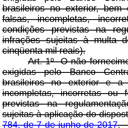
brasileiros no exterior, be
falsas, incompletas, inco
condições previstas na reg
infrações sujeitas à multa
cinqüenta mil reais).
Art. 1º O não fornecim
exigidas pelo Banco Centra
brasileiros no exterior e a
incompletas, incorretas ou
previstas na regulamentaçã
sujeitas à aplicação do dispo
784, de 7 de junho de 2017