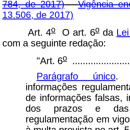
784, de 2017)
Vigência en
13.506, de 2017)
o
o
Art. 4
O art. 6
da
Lei
com a seguinte redação:
o
"Art. 6
.......................
Parágrafo único
. 
informações regulament
de informações falsas, i
dos prazos e das 
regulamentação em vigor