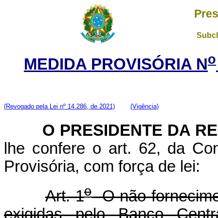
Pres
Subch
o
MEDIDA PROVISÓRIA N
(Revogado pela Lei nº 14.286, de 2021)
(Vigência)
O PRESIDENTE DA RE
lhe confere o art. 62, da Co
Provisória, com força de lei:
o
Art. 1
O não-fornecime
exigidas pelo Banco Centra