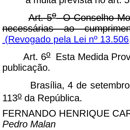
à multa prevista no art. 
o
Art. 5
O Conselho Mone
necessárias ao cumprimen
(Revogado pela Lei nº 13.506
o
Art. 6
Esta Medida Provi
publicação.
Brasília, 4 de setembro 
o
113
da República.
FERNANDO HENRIQUE CA
Pedro Malan