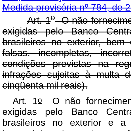
Medida provisória nº 784, de 
o
Art. 1
O não-fornecime
exigidas pelo Banco Centra
brasileiros no exterior, be
falsas, incompletas, inco
condições previstas na reg
infrações sujeitas à multa
cinqüenta mil reais).
o
Art. 1
O não forneciment
exigidas pelo Banco Centra
brasileiros no exterior e a