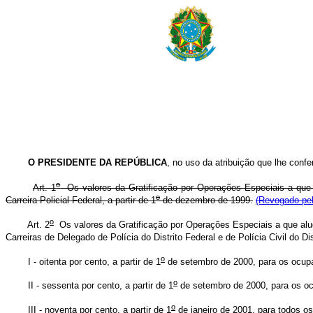
O PRESIDENTE DA REPÚBLICA
, no uso da atribuição que lhe confe
o
Art. 1
Os valores da Gratificação por Operações Especiais a qu
o
Carreira Policial Federal, a partir de 1
de dezembro de 1999.
(Revogado pel
o
Art. 2
Os valores da Gratificação por Operações Especiais a que al
Carreiras de Delegado de Polícia do Distrito Federal e de Polícia Civil do Di
o
I - oitenta por cento, a partir de 1
de setembro de 2000, para os ocupan
o
II - sessenta por cento, a partir de 1
de setembro de 2000, para os ocu
o
III - noventa por cento, a partir de 1
de janeiro de 2001, para todos os