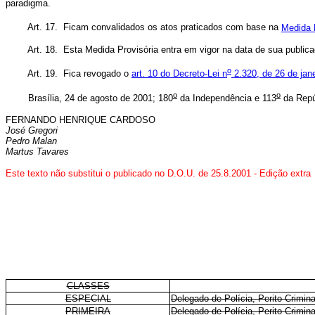
paradigma.
Art. 17. Ficam convalidados os atos praticados com base na
Medida 
Art. 18. Esta Medida Provisória entra em vigor na data de sua public
o
Art. 19. Fica revogado o
art. 10 do Decreto-Lei n
2.320, de 26 de jane
o
o
Brasília, 24 de agosto de 2001; 180
da Independência e 113
da Repú
FERNANDO HENRIQUE CARDOSO
José Gregori
Pedro Malan
Martus Tavares
Este texto não substitui o publicado no D.O.U. de 25.8.2001 - Edição extra
CLASSES
ESPECIAL
Delegado de Polícia, Perito Crimina
PRIMEIRA
Delegado de Polícia, Perito Crimina