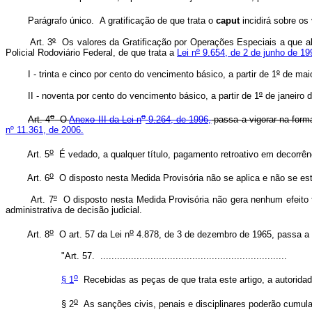
Parágrafo único. A gratificação de que trata o
caput
incidirá sobre os
Art. 3
º
Os valores da Gratificação por Operações Especiais a que 
Policial Rodoviário Federal, de que trata a
Lei n
º
9.654, de 2 de junho de 19
I - trinta e cinco por cento do vencimento básico, a partir de 1
º
de maio
II - noventa por cento do vencimento básico, a partir de 1
º
de janeiro 
o
o
Art. 4
O
Anexo III da Lei n
9.264, de 1996,
passa a vigorar na for
nº 11.361, de 2006.
o
Art. 5
É vedado, a qualquer título, pagamento retroativo em decorrên
o
Art. 6
O disposto nesta Medida Provisória não se aplica e não se este
Art. 7
º
O disposto nesta Medida Provisória não gera nenhum efeito fi
administrativa de decisão judicial.
o
o
Art. 8
O art. 57 da Lei n
4.878, de 3 de dezembro de 1965, passa a 
"Art. 57. ...................................................................
o
§ 1
Recebidas as peças de que trata este artigo, a autoridade 
o
§ 2
As sanções civis, penais e disciplinares poderão cumula