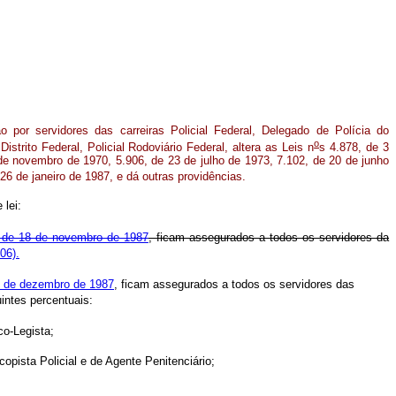
o por servidores das carreiras Policial Federal, Delegado de Polícia do
o
 Distrito Federal, Policial Rodoviário Federal, altera as Leis n
s 4.878, de 3
e novembro de 1970, 5.906, de 23 de julho de 1973, 7.102, de 20 de junho
26 de janeiro de 1987, e dá outras providências.
 lei:
 de 18 de novembro de 1987
, ficam assegurados a todos os servidores da
06).
8 de dezembro de 1987
, ficam assegurados a todos os servidores das
intes percentuais:
co-Legista;
pista Policial e de Agente Penitenciário;