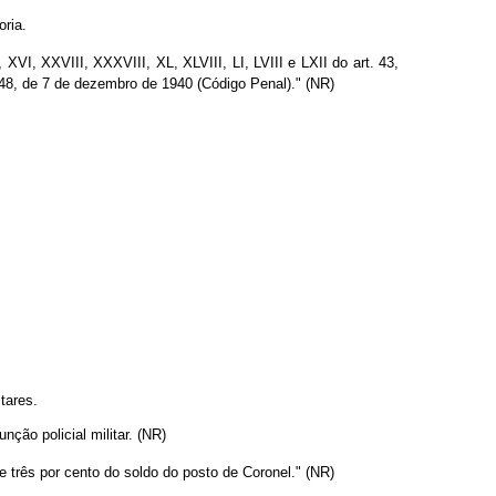
oria.
XVI, XXVIII, XXXVIII, XL, XLVIII, LI, LVIII e LXII do art. 43,
48, de 7 de dezembro de 1940 (Código Penal)." (NR)
tares.
nção policial militar. (NR)
 três por cento do soldo do posto de Coronel." (NR)