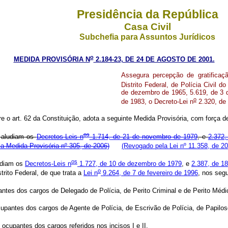
Presidência da República
Casa Civil
Subchefia para Assuntos Jurídicos
o
MEDIDA PROVISÓRIA N
2.184-23, DE 24 DE AGOSTO DE 2001.
Assegura percepção de gratificaçã
Distrito Federal, de Polícia Civil do
de dezembro de 1965, 5.619, de 3 d
o
de 1983, o Decreto-Lei n
2.320, de 
re o art. 62 da Constituição, adota a seguinte Medida Provisória, com força de
os
e aludiam os
Decretos-Leis n
1.714, de 21 de novembro de 1979
, e
2.372,
a Medida Provisória nº 305, de 2006)
(Revogado pela Lei nº 11.358, de 20
os
udiam os
Decretos-Leis n
1.727, de 10 de dezembro de 1979
, e
2.387, de 1
o
strito Federal, de que trata a
Lei n
9.264, de 7 de fevereiro de 1996
, nos segu
tes dos cargos de Delegado de Polícia, de Perito Criminal e de Perito Médi
pantes dos cargos de Agente de Polícia, de Escrivão de Polícia, de Papilosco
 ocupantes dos cargos referidos nos incisos I e II.