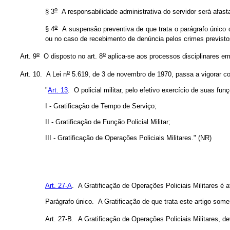
o
§ 3
A responsabilidade administrativa do servidor será afast
o
§ 4
A suspensão preventiva de que trata o parágrafo único do 
ou no caso de recebimento de denúncia pelos crimes previsto
o
o
Art. 9
O disposto no art. 8
aplica-se aos processos disciplinares em
o
Art. 10. A Lei n
5.619, de 3 de novembro de 1970, passa a vigorar co
"
Art. 13
. O policial militar, pelo efetivo exercício de suas fun
I - Gratificação de Tempo de Serviço;
II - Gratificação de Função Policial Militar;
III - Gratificação de Operações Policiais Militares." (NR)
Art. 27-A
. A Gratificação de Operações Policiais Militares é at
Parágrafo único. A Gratificação de que trata este artigo somen
Art. 27-B. A Gratificação de Operações Policiais Militares, dev