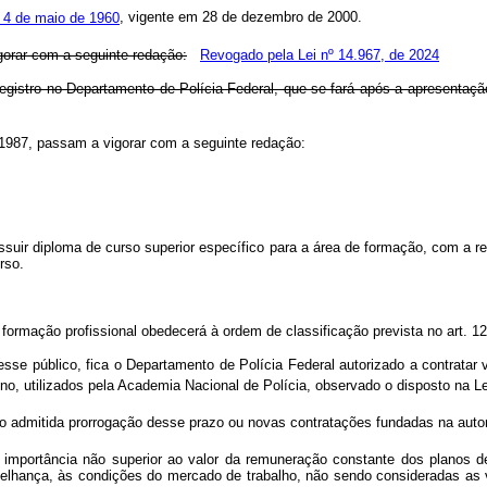
 4 de maio de 1960
, vigente em 28 de dezembro de 2000.
gorar com a seguinte redação:
Revogado pela Lei nº 14.967, de 2024
o registro no Departamento de Polícia Federal, que se fará após a apresent
 1987, passam a vigorar com a seguinte redação:
possuir diploma de curso superior específico para a área de formação, com a 
rso.
ormação profissional obedecerá à ordem de classificação prevista no art. 12
sse público, fica o Departamento de Polícia Federal autorizado a contratar v
no, utilizados pela Academia Nacional de Polícia, observado o disposto na Le
o admitida prorrogação desse prazo ou novas contratações fundadas na autor
mportância não superior ao valor da remuneração constante dos planos de 
lhança, às condições do mercado de trabalho, não sendo consideradas as 