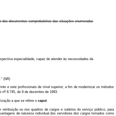
ação dos documentos comprobatórios das situações enumeradas
respectiva especialidade, capaz de atender às necessidades da
." (NR)
inte e sete profissionais de nível superior, a fim de modernizar os métodos
o
i n
8.745, de 9 de dezembro de 1993.
ização a que se refere o
caput
.
retribuição ou nos quadros de cargos e salários do serviço público, para
vantagens de natureza individual dos servidores dos cargos tomados como