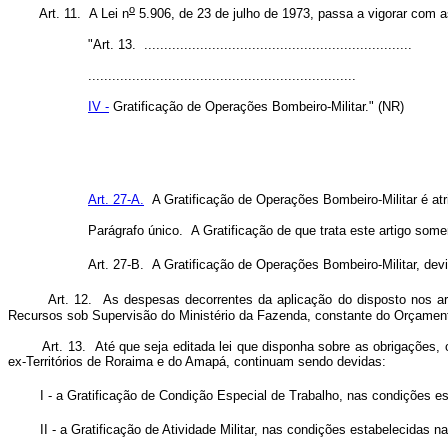
o
Art. 11. A Lei n
5.906, de 23 de julho de 1973, passa a vigorar com a
"Art. 13. ...................................................................
...................................................................
IV -
Gratificação de Operações Bombeiro-Militar." (NR)
Art. 27-A.
A Gratificação de Operações Bombeiro-Militar é atr
Parágrafo único. A Gratificação de que trata este artigo some
Art. 27-B. A Gratificação de Operações Bombeiro-Militar, devid
Art. 12. As despesas decorrentes da aplicação do disposto nos ar
Recursos sob Supervisão do Ministério da Fazenda, constante do Orçamento d
Art. 13. Até que seja editada lei que disponha sobre as obrigações, 
ex-Territórios de Roraima e do Amapá, continuam sendo devidas:
I - a Gratificação de Condição Especial de Trabalho, nas condições es
II - a Gratificação de Atividade Militar, nas condições estabelecidas na