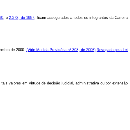
80
, e
2.372, de 1987
, ficam assegurados a todos os integrantes da Carreira
embro de 2000.
(Vide Medida Provisória nº 308, de 2006)
Revogado pela Lei
ais valores em virtude de decisão judicial, administrativa ou por extensão