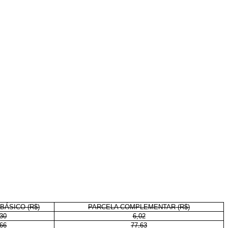
BÁSICO (R$)
PARCELA COMPLEMENTAR (R$)
30
6,02
66
77,63