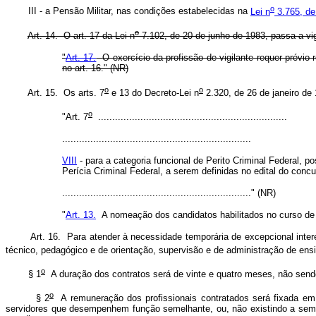
o
III - a Pensão Militar, nas condições estabelecidas na
Lei n
3.765, de
o
Art. 14. O art. 17 da Lei n
7.102, de 20 de junho de 1983, passa a vi
"
Art. 17.
O exercício da profissão de vigilante requer prévi
no art. 16." (NR)
o
o
Art. 15. Os arts. 7
e 13 do Decreto-Lei n
2.320, de 26 de janeiro de
o
"Art. 7
...................................................................
...................................................................
VIII
- para a categoria funcional de Perito Criminal Federal, 
Perícia Criminal Federal, a serem definidas no edital do concu
..................................................................." (NR)
"
Art. 13.
A nomeação dos candidatos habilitados no curso de f
Art. 16. Para atender à necessidade temporária de excepcional intere
técnico, pedagógico e de orientação, supervisão e de administração de ensi
o
§ 1
A duração dos contratos será de vinte e quatro meses, não send
o
§ 2
A remuneração dos profissionais contratados será fixada em i
servidores que desempenhem função semelhante, ou, não existindo a seme