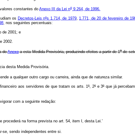
o
 valores constantes do
Anexo III da Lei n
9.264, de 1996.
aludiam os
Decretos-Leis n
º
s 1.714, de 1979
,
1.771, de 20 de fevereiro de 19
98
, nos seguintes percentuais:
 de 2001; e
de 2002.
o
ma do
Anexo
a esta Medida Provisória, produzindo efeitos a partir de 1
de set
cia desta Medida Provisória.
nde a qualquer outro cargo ou carreira, ainda que de natureza similar.
nanceiro aos servidores de que tratam os arts. 1
º
, 2
º
e 3
º
que já percebam t
vigorar com a seguinte redação:
procederá na forma prevista no art. 54, item I, desta Lei.'
r-se, sendo independentes entre si.