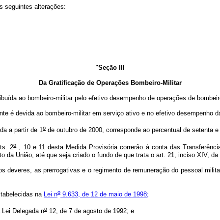
s seguintes alterações:
"
Seção III
Da Gratificação de Operações Bombeiro-Militar
ibuída ao bombeiro-militar pelo efetivo desempenho de operações de bombeiro
nte é devida ao bombeiro-militar em serviço ativo e no efetivo desempenho da
o
a a partir de 1
de outubro de 2000, corresponde ao percentual de setenta e 
o
ts. 2
, 10 e 11
desta Medida Provisória correrão à conta das Transferência
a União, até que seja criado o fundo de que trata o art. 21, inciso XIV, da 
os deveres, as prerrogativas e o regimento de remuneração do pessoal militar 
o
tabelecidas na
Lei n
9.633, de 12 de maio de 1998;
o
 Lei Delegada n
12, de 7 de agosto de 1992; e