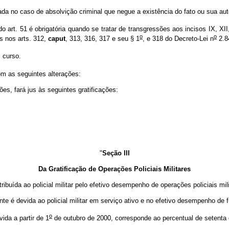
ada no caso de absolvição criminal que negue a existência do fato ou sua aut
art. 51 é obrigatória quando se tratar de transgressões aos incisos IX, XII, 
o
o
s nos arts. 312,
caput
, 313, 316, 317 e seu § 1
, e 318 do Decreto-Lei n
2.8
 curso.
m as seguintes alterações:
ções, fará jus às seguintes gratificações:
"
Seção III
Da Gratificação de Operações Policiais Militares
ribuída ao policial militar pelo efetivo desempenho de operações policiais mili
te é devida ao policial militar em serviço ativo e no efetivo desempenho de fu
o
ida a partir de 1
de outubro de 2000, corresponde ao percentual de setenta e