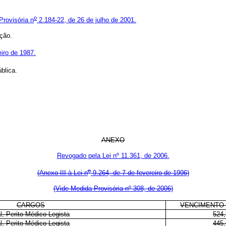
o
Provisória n
2.184-22, de 26 de julho de 2001.
ação.
iro de 1987.
blica.
ANEXO
Revogado pela Lei nº 11.361, de 2006.
o
(Anexo III à Lei n
9.264, de 7 de fevereiro de 1996)
(Vide Medida Provisória nº 308, de 2006)
CARGOS
VENCIMENTO 
l, Perito Médico-Legista
524,
l, Perito Médico-Legista
445,