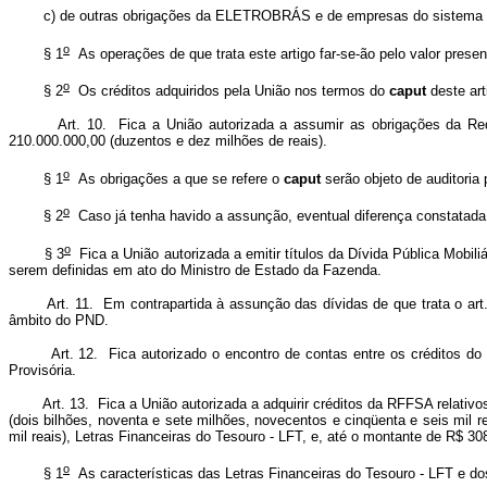
c) de outras obrigações da ELETROBRÁS e de empresas do siste
o
§ 1
As operações de que trata este artigo far-se-ão pelo valor presen
o
§ 2
Os créditos adquiridos pela União nos termos do
caput
deste art
Art. 10. Fica a União autorizada a assumir as obrigações da Re
210.000.000,00 (duzentos e dez milhões de reais).
o
§ 1
As obrigações a que se refere o
caput
serão objeto de auditoria 
o
§ 2
Caso já tenha havido a assunção, eventual diferença constatada 
o
§ 3
Fica a União autorizada a emitir títulos da Dívida Pública Mobil
serem definidas em ato do Ministro de Estado da Fazenda.
Art. 11. Em contrapartida à assunção das dívidas de que trata o art
âmbito do PND.
Art. 12. Fica autorizado o encontro de contas entre os créditos 
Provisória.
Art. 13. Fica a União autorizada a adquirir créditos da RFFSA relativ
(dois bilhões, noventa e sete milhões, novecentos e cinqüenta e seis mil 
mil reais), Letras Financeiras do Tesouro - LFT, e, até o montante de R$ 308
o
§ 1
As características das Letras Financeiras do Tesouro - LFT e do