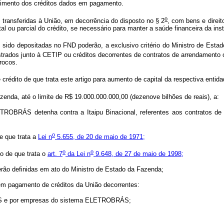
bimento dos créditos dados em pagamento.
o
transferidas à União, em decorrência do disposto no § 2
, com bens e direit
al ou parcial do crédito, se necessário para manter a saúde financeira da inst
ido depositadas no FND poderão, a exclusivo critério do Ministro de Estad
egistrados junto à CETIP ou créditos decorrentes de contratos de arrendament
rocos.
crédito de que trata este artigo para aumento de capital da respectiva entid
zenda, até o limite de R$ 19.000.000.000,00 (dezenove bilhões de reais), a:
 ELETROBRÁS detenha contra a Itaipu Binacional, referentes aos contratos 
o
e que trata a
Lei n
5.655, de 20 de maio de 1971;
o
o
o de que trata o
art. 7
da Lei n
9.648, de 27 de maio de 1998;
 serão definidas em ato do Ministro de Estado da Fazenda;
o em pagamento de créditos da União decorrentes:
RÁS e por empresas do sistema ELETROBRÁS;