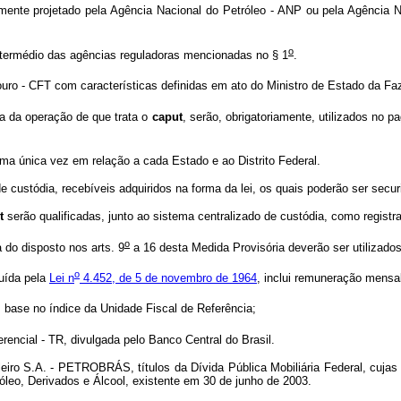
amente projetado pela Agência Nacional do Petróleo - ANP ou pela Agência 
o
ntermédio das agências reguladoras mencionadas no § 1
.
uro - CFT com características definidas em ato do Ministro de Estado da Fa
 da operação de que trata o
caput
, serão, obrigatoriamente, utilizados no 
ma única vez em relação a cada Estado e ao Distrito Federal.
e custódia, recebíveis adquiridos na forma da lei, os quais poderão ser securi
t
serão qualificadas, junto ao sistema centralizado de custódia, como registr
o
 do disposto nos arts. 9
a 16 desta Medida Provisória deverão ser utilizados
o
tuída pela
Lei n
4.452, de 5 de novembro de 1964
, inclui remuneração mensal
 base no índice da Unidade Fiscal de Referência;
encial - TR, divulgada pelo Banco Central do Brasil.
ileiro S.A. - PETROBRÁS, títulos da Dívida Pública Mobiliária Federal, cuja
óleo, Derivados e Álcool, existente em 30 de junho de 2003.