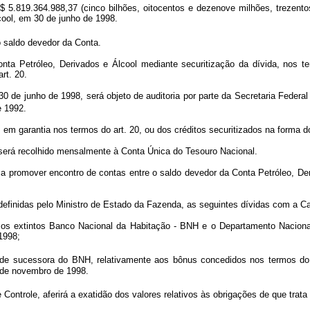
$ 5.819.364.988,37 (cinco bilhões, oitocentos e dezenove milhões, trezentos
cool, em 30 de junho de 1998.
 saldo devedor da Conta.
onta Petróleo, Derivados e Álcool mediante securitização da dívida, nos t
rt. 20.
0 de junho de 1998, será objeto de auditoria por parte da Secretaria Federal
e 1992.
garantia nos termos do art. 20, ou dos créditos securitizados na forma do 
 será recolhido mensalmente à Conta Única do Tesouro Nacional.
da, a promover encontro de contas entre o saldo devedor da Conta Petróleo,
 definidas pelo Ministro de Estado da Fazenda, as seguintes dívidas com a 
s extintos Banco Nacional da Habitação - BNH e o Departamento Nacion
1998;
de sucessora do BNH, relativamente aos bônus concedidos nos termos d
0 de novembro de 1998.
ontrole, aferirá a exatidão dos valores relativos às obrigações de que trata 