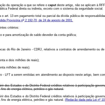
ação da operação a que se refere o
caput
deste artigo, não se aplicam à RFF
ica Federal direta ou indireta, exceto com o sistema da seguridade social.
a o art. 13 em pagamento total ou parcial da dívida pública de responsabilida
o
dida Provisória n
2.192-70, de 24 de agosto de 2001.
ntes critérios:
 e para amortização do saldo devedor da conta gráfica;
Docas do Rio de Janeiro - CDRJ, relativos a contratos de arrendamento ou d
ta e dois milhões de reais);
nta milhões de reais).
- LFT a serem emitidas em atendimento ao disposto neste artigo, bem como
rir dos Estados e do Distrito Federal créditos relativos à participação gove
ins de energia elétrica, petróleo e gás natural.
rir dos Estados e do Distrito Federal créditos relativos à participação gove
ins de energia elétrica, petróleo e gás natural.
(Redação dada pela Lei nº 10