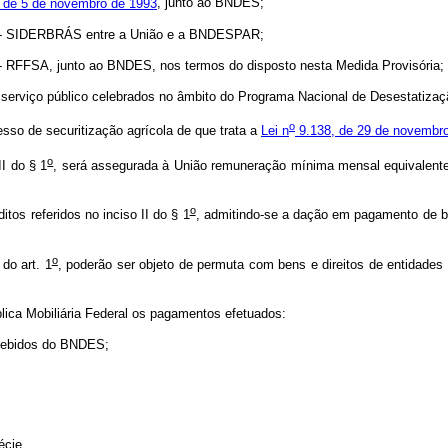
 de 5 de novembro de 1993
, junto ao BNDES;
. - SIDERBRÁS entre a União e a BNDESPAR;
 RFFSA, junto ao BNDES, nos termos do disposto nesta Medida Provisória;
erviço público celebrados no âmbito do Programa Nacional de Desestatizaç
o
so de securitização agrícola de que trata a
Lei n
9.138, de 29 de novembro
o
II do § 1
, será assegurada à União remuneração mínima mensal equivalente 
o
os referidos no inciso II do § 1
, admitindo-se a dação em pagamento de ben
o
do art. 1
, poderão ser objeto de permuta com bens e direitos de entidades 
lica Mobiliária Federal os pagamentos efetuados:
ecebidos do BNDES;
écie.