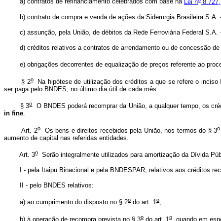
a) contratos de refinanciamento celebrados com base na
Lei n
8.727,
b) contrato de compra e venda de ações da Siderurgia Brasileira S.A
c) assunção, pela União, de débitos da Rede Ferroviária Federal S.A. -
d) créditos relativos a contratos de arrendamento ou de concessão de s
e) obrigações decorrentes de equalização de preços referente ao proces
o
§ 2
Na hipótese de utilização dos créditos a que se refere o inciso 
ser paga pelo BNDES, no último dia útil de cada mês.
o
§ 3
O BNDES poderá recomprar da União, a qualquer tempo, os crédit
in fine
.
o
o
Art. 2
Os bens e direitos recebidos pela União, nos termos do § 3
aumento de capital nas referidas entidades.
o
Art. 3
Serão integralmente utilizados para amortização da Dívida Púb
I - pela Itaipu Binacional e pela BNDESPAR, relativos aos créditos r
II - pelo BNDES relativos:
o
o
a) ao cumprimento do disposto no § 2
do art. 1
;
o
o
b) à operação de recompra prevista no § 3
do art. 1
, quando em esp