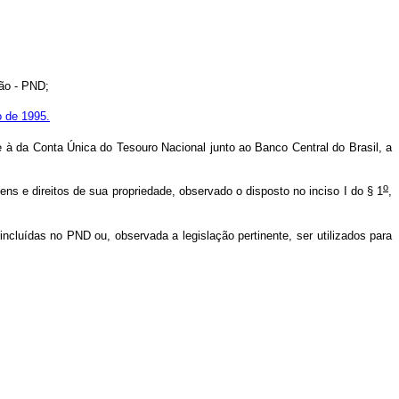
ão - PND;
 de 1995.
à da Conta Única do Tesouro Nacional junto ao Banco Central do Brasil, a
o
s e direitos de sua propriedade, observado o disposto no inciso I do § 1
,
incluídas no PND ou, observada a legislação pertinente, ser utilizados para