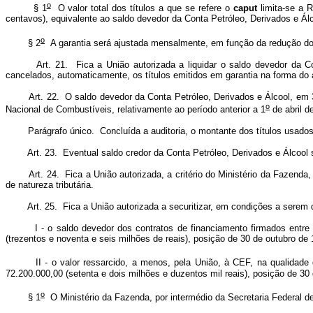
o
§ 1
O valor total dos títulos a que se refere o
caput
limita-se a R
centavos), equivalente ao saldo devedor da Conta Petróleo, Derivados e Ál
o
§ 2
A garantia será ajustada mensalmente, em função da redução do
Art. 21. Fica a União autorizada a liquidar o saldo devedor da C
cancelados, automaticamente, os títulos emitidos em garantia na forma do a
Art. 22. O saldo devedor da Conta Petróleo, Derivados e Álcool, em 3
o
Nacional de Combustíveis, relativamente ao período anterior a 1
de abril d
Parágrafo único. Concluída a auditoria, o montante dos títulos usados em 
Art. 23. Eventual saldo credor da Conta Petróleo, Derivados e Álcool
Art. 24. Fica a União autorizada, a critério do Ministério da Fazen
de natureza tributária.
Art. 25. Fica a União autorizada a securitizar, em condições a serem
I - o saldo devedor dos contratos de financiamento firmados entre o
(trezentos e noventa e seis milhões de reais), posição de 30 de outubro de 
II - o valor ressarcido, a menos, pela União, à CEF, na qualidade 
72.200.000,00 (setenta e dois milhões e duzentos mil reais), posição de 3
o
§ 1
O Ministério da Fazenda, por intermédio da Secretaria Federal de C