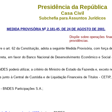
Presidência da República
Casa Civil
Subchefia para Assuntos Jurídicos
o
MEDIDA PROVISÓRIA N
2.181-45, DE 24 DE AGOSTO DE 2001.
Dispõe sobre operações fina
providências.
re o art. 62 da Constituição, adota a seguinte Medida Provisória, com força de
ireta, em favor do Banco Nacional de Desenvolvimento Econômico e Social - B
ES poderá utilizar, a critério do Ministro de Estado da Fazenda e, exceto no q
nto à Central de Custódia e de Liquidação Financeira de Títulos - CETIP, p
 - BNDES Participações S.A.;