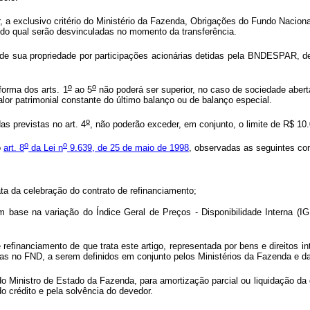
a exclusivo critério do Ministério da Fazenda, Obrigações do Fundo Naciona
do qual serão desvinculadas no momento da transferência.
 de sua propriedade por participações acionárias detidas pela BNDESPAR, d
o
o
orma dos arts. 1
ao 5
não poderá ser superior, no caso de sociedade aberta
or patrimonial constante do último balanço ou de balanço especial.
o
as previstas no art. 4
, não poderão exceder, em conjunto, o limite de R$ 10.
o
o
o
art. 8
da Lei n
9.639, de 25 de maio de 1998
, observadas as seguintes co
 da celebração do contrato de refinanciamento;
e na variação do Índice Geral de Preços - Disponibilidade Interna (IGP-
refinanciamento de que trata este artigo, representada por bens e direitos in
as no FND, a serem definidos em conjunto pelos Ministérios da Fazenda e da
 do Ministro de Estado da Fazenda, para amortização parcial ou liquidação da
o crédito e pela solvência do devedor.