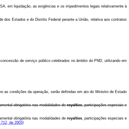
SA, em liquidação, as exigências e os impedimentos legais relativamente à
de dos Estados e do Distrito Federal perante a União, relativa aos contratos
e concessão de serviço público celebrados no âmbito do PND, utilizando em
 as condições da operação, serão definidas em ato do Ministro de Estado
rnamental obrigatória nas modalidades de
royalties
, participações especiais e
rnamental obrigatória nas modalidades de
royalties
, participações especiais e
.712, de 2003)