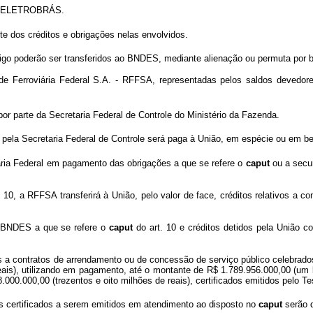
ma ELETROBRÁS.
te dos créditos e obrigações nelas envolvidos.
igo poderão ser transferidos ao BNDES, mediante alienação ou permuta por be
de Ferroviária Federal S.A. - RFFSA, representadas pelos saldos devedo
por parte da Secretaria Federal de Controle do Ministério da Fazenda.
pela Secretaria Federal de Controle será paga à União, em espécie ou em ben
iária Federal em pagamento das obrigações a que se refere o
caput
ou a secur
. 10, a RFFSA transferirá à União, pelo valor de face, créditos relativos a 
do BNDES a que se refere o
caput
do art. 10 e créditos detidos pela União c
os a contratos de arrendamento ou de concessão de serviço público celebrado
reais), utilizando em pagamento, até o montante de R$ 1.789.956.000,00 (um 
.000.000,00 (trezentos e oito milhões de reais), certificados emitidos pelo T
s certificados a serem emitidos em atendimento ao disposto no
caput
serão d