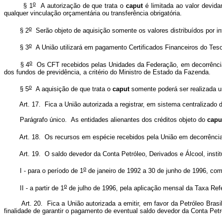
o
§ 1
A autorização de que trata o
caput
é limitada ao valor devid
qualquer vinculação orçamentária ou transferência obrigatória.
o
§ 2
Serão objeto de aquisição somente os valores distribuídos por i
o
§ 3
A União utilizará em pagamento Certificados Financeiros do Teso
o
§ 4
Os CFT recebidos pelas Unidades da Federação, em decorrência
dos fundos de previdência, a critério do Ministro de Estado da Fazenda.
o
§ 5
A aquisição de que trata o
caput
somente poderá ser realizada u
Art. 17. Fica a União autorizada a registrar, em sistema centralizado d
Parágrafo único. As entidades alienantes dos créditos objeto do
capu
Art. 18. Os recursos em espécie recebidos pela União em decorrência
Art. 19. O saldo devedor da Conta Petróleo, Derivados e Álcool, insti
o
I - para o período de 1
de janeiro de 1992 a 30 de junho de 1996, com
o
II - a partir de 1
de julho de 1996, pela aplicação mensal da Taxa Refer
Art. 20. Fica a União autorizada a emitir, em favor da Petróleo Bras
finalidade de garantir o pagamento de eventual saldo devedor da Conta Petr