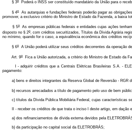
o
§ 3
Poderá o INSS ser constituído mandatário da União para o rece
o
§ 4
As autarquias e fundações federais poderão pagar as obrigações 
promover, a exclusivo critério do Ministro de Estado da Fazenda, a baixa tot
o
§ 5
As empresas públicas federais e entidades cujas ações tenham s
o
disposto no § 2
, com créditos securitizados, Títulos da Dívida Agrária r
no mínimo, quando for o caso, a equivalência econômica dos créditos recíp
o
§ 6
A União poderá utilizar seus créditos decorrentes da operação de 
o
Art. 9
Fica a União autorizada, a critério do Ministro de Estado da Fa
I - adquirir créditos que a Centrais Elétricas Brasileiras S.A. -
pagamento:
a) bens e direitos integrantes da Reserva Global de Reversão - RGR d
b) recursos arrecadados a título de pagamento pelo uso de bem públic
c) títulos da Dívida Pública Mobiliária Federal, cujas características
II - receber os créditos de que trata o inciso I deste artigo, em daçã
a) dos refinanciamentos de dívida externa devidos pela ELETROB
b) da participação no capital social da ELETROBRÁS;