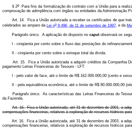
o
§ 2
Para fins da formalização do contrato com a União para a realiz
comprovação de adimplência com órgãos ou entidades da Administração Públ
Art. 14. Fica a União autorizada a receber os certificados de que trat
o
celebrados ao amparo da
Lei n
9.496, de 11 de setembro de 1997
, e da
Me
Parágrafo único. A aplicação do disposto no
caput
observará os segui
I - cinqüenta por cento sobre o fluxo das prestações do refinanciamento
II - cinqüenta por cento sobre o estoque total da dívida.
Art. 15. Fica a União autorizada a adquirir créditos da Companhia 
pagamento Letras Financeiras do Tesouro - LFT:
I - pelo valor de face, até o limite de R$ 162.000.000,00 (cento e sessen
II - pela equivalência econômica, até o limite de R$ 80.000.000,00 (oite
Parágrafo único. As características das Letras Financeiras do Tesouro 
da Fazenda.
Art. 16. Fica a União autorizada, até 31 de dezembro de 2001, a adqui
compensações financeiras, relativos à exploração de recursos hídricos para f
Art. 16. Fica a União autorizada, até 31 de dezembro de 2003, a adqui
compensações financeiras, relativos à exploração de recursos hídricos para f