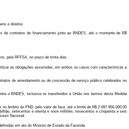
ns e direitos.
res de contratos de financiamento junto ao BNDES, até o montante de R$
s, pela RFFSA, no prazo de trinta dias.
itizar as obrigações assumidas, em ambos os casos com características a
contratos de arrendamento ou de concessão de serviço público celebrados no
ontra o BNDES, inclusive os transferidos à União nos termos desta Medida
s no âmbito do PND, pelo valor de face, até o limite de R$ 2.097.956.000,00
bilhão, setecentos e oitenta e nove milhões, novecentos e cinqüenta e seis
esouro Nacional.
efinidas em ato do Ministro de Estado da Fazenda.