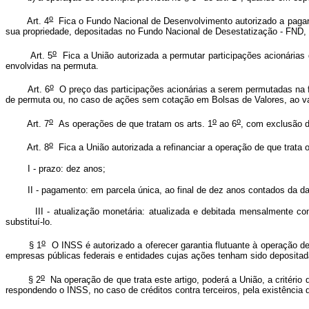
o
Art. 4
Fica o Fundo Nacional de Desenvolvimento autorizado a pagar, 
sua propriedade, depositadas no Fundo Nacional de Desestatização - FND, 
o
Art. 5
Fica a União autorizada a permutar participações acionárias
envolvidas na permuta.
o
Art. 6
O preço das participações acionárias a serem permutadas na f
de permuta ou, no caso de ações sem cotação em Bolsas de Valores, ao val
o
o
o
Art. 7
As operações de que tratam os arts. 1
ao 6
, com exclusão d
o
Art. 8
Fica a União autorizada a refinanciar a operação de que trata 
I - prazo: dez anos;
II - pagamento: em parcela única, ao final de dez anos contados da data
III - atualização monetária: atualizada e debitada mensalmente com bas
substituí-lo.
o
§ 1
O INSS é autorizado a oferecer garantia flutuante à operação de 
empresas públicas federais e entidades cujas ações tenham sido depositad
o
§ 2
Na operação de que trata este artigo, poderá a União, a critério
respondendo o INSS, no caso de créditos contra terceiros, pela existência d