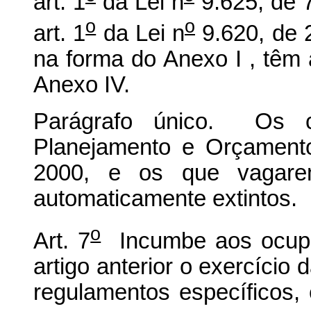
art. 1
da Lei n
9.625, de 7
o
o
art. 1
da Lei n
9.620, de 2
na forma do Anexo I , têm 
Anexo IV.
Parágrafo único. Os 
Planejamento e Orçament
2000, e os que vagarem
automaticamente extintos.
o
Art. 7
Incumbe aos ocupan
artigo anterior o exercício 
regulamentos específicos, 