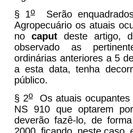
o
§ 1
Serão enquadrados n
Agropecuário os atuais o
no
caput
deste artigo, d
observado as pertinent
ordinárias anteriores a 5 d
a esta data, tenha deco
público.
o
§ 2
Os atuais ocupantes d
NS 910 que optarem por 
deverão fazê-lo, de forma 
2000, ficando, neste caso,