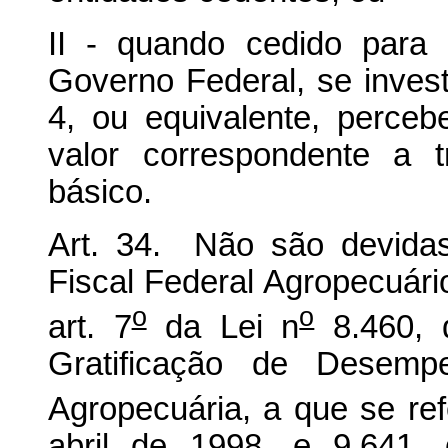
II - quando cedido para
Governo Federal, se inve
4, ou equivalente, perceb
valor correspondente a 
básico.
Art. 34. Não são devida
Fiscal Federal Agropecuário
o
o
art. 7
da Lei n
8.460, 
Gratificação de Desemp
Agropecuária, a que se re
abril de 1998, e 9.641