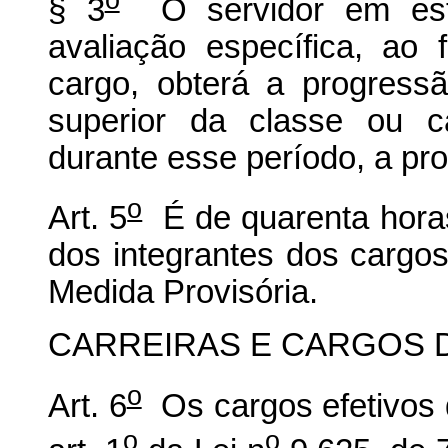
§ 3
O servidor em está
avaliação específica, ao 
cargo, obterá a progress
superior da classe ou cat
durante esse período, a pro
o
Art. 5
É de quarenta horas
dos integrantes dos cargos
Medida Provisória.
CARREIRAS E CARGOS 
o
Art. 6
Os cargos efetivos 
o
o