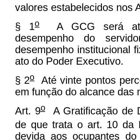
valores estabelecidos nos A
o
§ 1
A GCG será atrib
desempenho do servid
desempenho institucional f
ato do Poder Executivo.
o
§ 2
Até vinte pontos perc
em função do alcance das m
o
Art. 9
A Gratificação de 
de que trata o art. 10 da 
devida aos ocupantes do