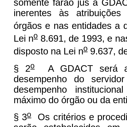
somente farão jus à GDAC
inerentes às atribuições
órgãos e nas entidades a q
o
Lei n
8.691, de 1993, e na
o
disposto na Lei n
9.637, d
o
§ 2
A GDACT será atri
desempenho do servido
desempenho instituciona
máximo do órgão ou da ent
o
§ 3
Os critérios e proce