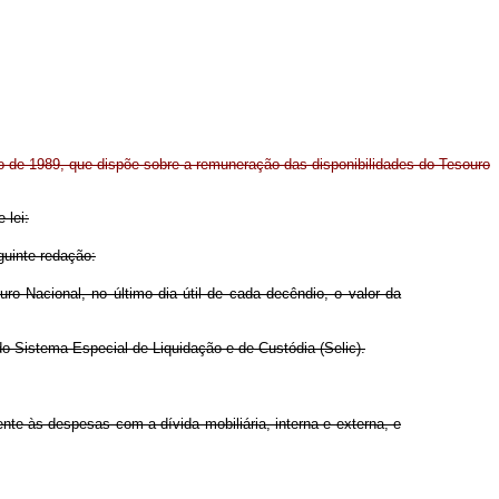
bro de 1989, que dispõe sobre a remuneração das disponibilidades do Tesouro
 lei:
guinte redação:
uro Nacional, no último dia útil de cada decêndio, o valor da
 do Sistema Especial de Liquidação e de Custódia (Selic).
te às despesas com a dívida mobiliária, interna e externa, e