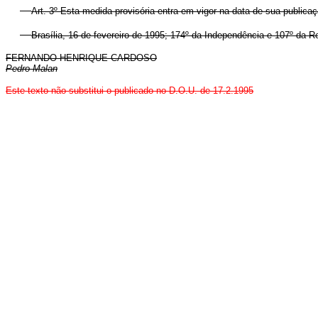
Art. 3º Esta medida provisória entra em vigor na data de sua publicaç
Brasília, 16 de fevereiro de 1995; 174º da Independência e 107º da R
FERNANDO HENRIQUE CARDOSO
Pedro Malan
Este texto não substitui o publicado no D.O.U. de 17.2.1995