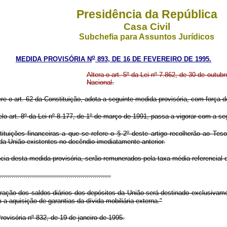
Presidência da República
Casa Civil
Subchefia para Assuntos Jurídicos
o
MEDIDA PROVISÓRIA N
893, DE 16 DE FEVEREIRO DE 1995.
Altera o art. 5º da Lei nº 7.862, de 30 de outu
Nacional.
ere o art. 62 da Constituição, adota a seguinte medida provisória, com força de
pelo art. 8º da Lei nº 8.177, de 1º de março de 1991, passa a vigorar com a se
tituições financeiras a que se refere o § 2º deste artigo recolherão ao Teso
da União existentes no decêndio imediatamente anterior.
gência desta medida provisória, serão remunerados pela taxa média referencial
.......................................................
ração dos saldos diários dos depósitos da União será destinado exclusivamen
a aquisição de garantias da dívida mobiliária externa."
ovisória nº 832, de 19 de janeiro de 1995.