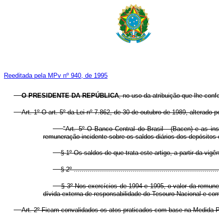
Reeditada pela MPv nº 940, de 1995
O PRESIDENTE DA REPÚBLICA
, no uso da atribuição que lhe conf
Art. 1º O art. 5º da Lei nº 7.862, de 30 de outubro de 1989, alterado 
"Art. 5º O Banco Central do Brasil - (Bacen) e as ins
remuneração incidente sobre os saldos diários dos depósitos 
§ 1º Os saldos de que trata este artigo, a partir da vi
§ 2º ..........................................................................
§ 3º Nos exercícios de 1994 e 1995, o valor da remune
dívida externa de responsabilidade do Tesouro Nacional e com 
Art. 2º Ficam convalidados os atos praticados com base na Medida Pr