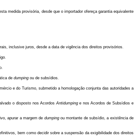
º desta medida provisória, desde que o importador ofereça garantia equivalente
s, inclusive juros, desde a data de vigência dos direitos provisórios.
igo.
o.
ática de
dumping
ou de subsídios.
 Comércio e do Turismo, submetido a homologação conjunta das autoridades a
salvado o disposto nos Acordos
Antidumping
e nos Acordos de Subsídios e
tivo, apurar a margem de
dumping
ou montante de subsídio, a existência de
efinitivos, bem como decidir sobre a suspensão da exigibilidade dos direitos