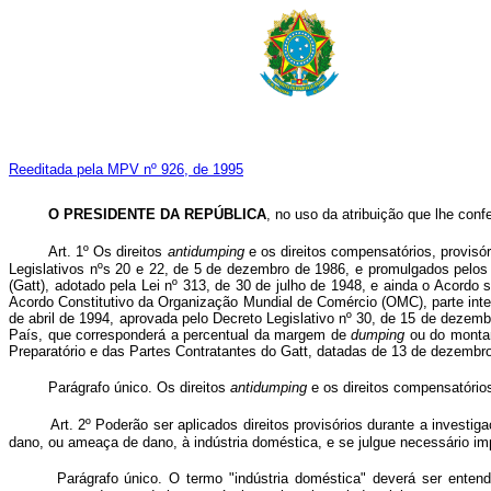
Reeditada pela MPV nº 926, de 1995
O PRESIDENTE DA REPÚBLICA
, no uso da atribuição que lhe conf
Art. 1º Os direitos
antidumping
e os direitos compensatórios, provisór
Legislativos nºs 20 e 22, de 5 de dezembro de 1986, e promulgados pelos 
(Gatt), adotado pela Lei nº 313, de 30 de julho de 1948, e ainda o Acor
Acordo Constitutivo da Organização Mundial de Comércio (OMC), parte int
de abril de 1994, aprovada pelo Decreto Legislativo nº 30, de 15 de deze
País, que corresponderá a percentual da margem de
dumping
ou do montan
Preparatório e das Partes Contratantes do Gatt, datadas de 13 de dezembro
Parágrafo único. Os direitos
antidumping
e os direitos compensatório
Art. 2º Poderão ser aplicados direitos provisórios durante a investig
dano, ou ameaça de dano, à indústria doméstica, e se julgue necessário imp
Parágrafo único. O termo "indústria doméstica" deverá ser ente