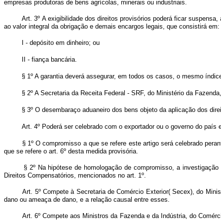
empresas produtoras de bens agrícolas, minerais ou industriais.
Art. 3º A exigibilidade dos direitos provisórios poderá ficar suspensa
ao valor integral da obrigação e demais encargos legais, que consistirá em:
I - depósito em dinheiro; ou
II - fiança bancária.
§ 1º A garantia deverá assegurar, em todos os casos, o mesmo índice d
§ 2º A Secretaria da Receita Federal - SRF, do Ministério da Fazenda,
§ 3º O desembaraço aduaneiro dos bens objeto da aplicação dos direit
Art. 4º Poderá ser celebrado com o exportador ou o governo do país e
§ 1º O compromisso a que se refere este artigo será celebrado peran
que se refere o art. 6º desta medida provisória.
§ 2º Na hipótese de homologação de compromisso, a investigação s
Direitos Compensatórios, mencionados no art. 1º.
Art. 5º Compete à Secretaria de Comércio Exterior( Secex), do Mini
dano ou ameaça de dano, e a relação causal entre esses.
Art. 6º Compete aos Ministros da Fazenda e da Indústria, do Comércio 