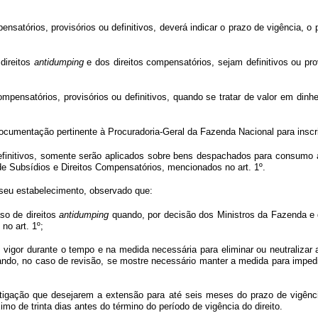
nsatórios, provisórios ou definitivos, deverá indicar o prazo de vigência, o 
direitos
antidumping
e dos direitos compensatórios, sejam definitivos ou pr
mpensatórios, provisórios ou definitivos, quando se tratar de valor em dinh
ocumentação pertinente à Procuradoria-Geral da Fazenda Nacional para inscri
finitivos, somente serão aplicados sobre bens despachados para consumo a 
e Subsídios e Direitos Compensatórios, mencionados no art. 1º.
de seu estabelecimento, observado que:
aso de direitos
antidumping
quando, por decisão dos Ministros da Fazenda e 
no art. 1º;
vigor durante o tempo e na medida necessária para eliminar ou neutralizar 
ndo, no caso de revisão, se mostre necessário manter a medida para impedi
tigação que desejarem a extensão para até seis meses do prazo de vigênci
o de trinta dias antes do término do período de vigência do direito.