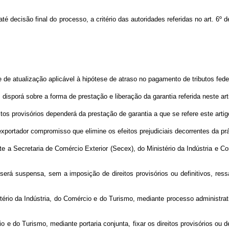
, até decisão final do processo, a critério das autoridades referidas no art. 6
e atualização aplicável à hipótese de atraso no pagamento de tributos federai
 disporá sobre a forma de prestação e liberação da garantia referida neste art
os provisórios dependerá da prestação de garantia a que se refere este artig
xportador compromisso que elimine os efeitos prejudiciais decorrentes da pr
te a Secretaria de Comércio Exterior (Secex), do Ministério da Indústria e
erá suspensa, sem a imposição de direitos provisórios ou definitivos, res
stério da Indústria, do Comércio e do Turismo, mediante processo administra
e do Turismo, mediante portaria conjunta, fixar os direitos provisórios ou d