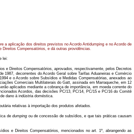
re a aplicação dos direitos previstos no Acordo Antidumping e no Acordo de
e Direitos Compensatórios, e dá outras providências.
 lei:
os e Direitos Compensatórios, aprovados, respectivamente, pelos Decretos
 de 1987, decorrentes do Acordo Geral sobre Tarifas Aduaneiras e Comércio
io 1994 e o Acordo sobre Subsídios e Medidas Compensatórias, anexados ao
ciações Comerciais Multilaterais do Gatt, assinada em Marraqueche, em 12
 serão aplicados mediante a cobrança de importância, em moeda corrente do
encionados Acordos, das decisões PC/13, PC/14, PC/15 e PC/16 do Comitê
de dano à indústria doméstica.
utária relativas à importação dos produtos afetados.
ática de
dumping
ou de concessão de subsídios, e que tais práticas causam
dios e Direitos Compensatórios, mencionados no art. 1º, abrangendo as