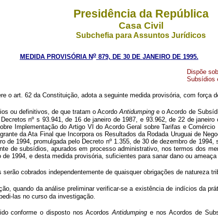
Presidência da República
Casa Civil
Subchefia para Assuntos Jurídicos
o
MEDIDA PROVISÓRIA N
879, DE 30 DE
JANEIRO
DE 1995.
Dispõe sob
Subsídios 
ere o art. 62 da Constituição, adota a seguinte medida provisória, com força de
ios ou definitivos, de que tratam o Acordo
Antidumping
e o Acordo de Subsídi
Decretos nº s 93.941, de 16 de janeiro de 1987, e 93.962, de 22 de janeiro
do sobre Implementação do Artigo VI do Acordo Geral sobre Tarifas e Comérc
egrante da Ata Final que Incorpora os Resultados da Rodada Uruguai de Nego
mbro de 1994, promulgada pelo Decreto nº 1.355, de 30 de dezembro de 1994,
te de subsídios, apurados em processo administrativo, nos termos dos m
 de 1994, e desta medida provisória, suficientes para sanar dano ou ameaça 
s serão cobrados independentemente de quaisquer obrigações de natureza trib
ação, quando da análise preliminar verificar-se a existência de indícios da pr
edi-las no curso da investigação.
ndido conforme o disposto nos Acordos
Antidumping
e nos Acordos de Subsí