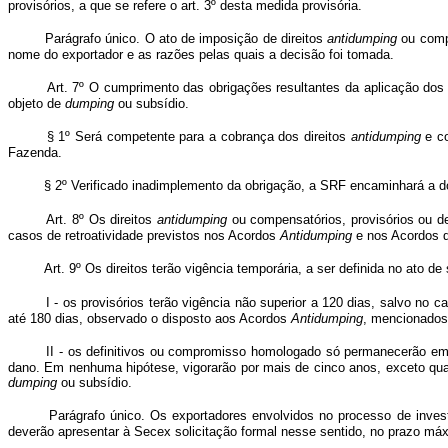
provisórios, a que se refere o art. 3º desta medida provisória.
Parágrafo único. O ato de imposição de direitos
antidumping
ou compe
nome do exportador e as razões pelas quais a decisão foi tomada.
Art. 7º O cumprimento das obrigações resultantes da aplicação dos 
objeto de
dumping
ou subsídio.
§ 1º Será competente para a cobrança dos direitos
antidumping
e co
Fazenda.
§ 2º Verificado inadimplemento da obrigação, a SRF encaminhará a d
Art. 8º Os direitos
antidumping
ou compensatórios, provisórios ou de
casos de retroatividade previstos nos Acordos
Antidumping
e nos Acordos d
Art. 9º Os direitos terão vigência temporária, a ser definida no ato 
I - os provisórios terão vigência não superior a 120 dias, salvo no c
até 180 dias, observado o disposto aos Acordos
Antidumping
, mencionados 
II - os definitivos ou compromisso homologado só permanecerão em 
dano. Em nenhuma hipótese, vigorarão por mais de cinco anos, exceto qua
dumping
ou subsídio.
Parágrafo único. Os exportadores envolvidos no processo de inves
deverão apresentar à Secex solicitação formal nesse sentido, no prazo máxim