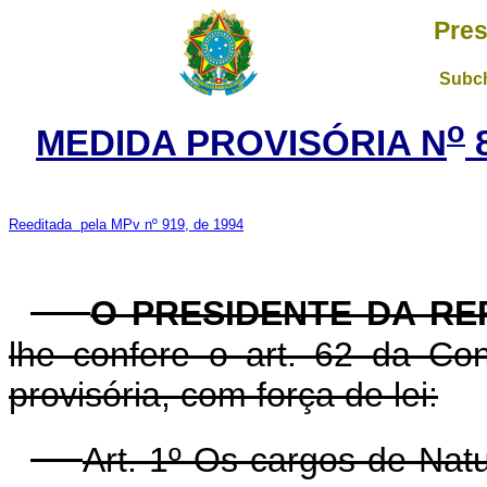
Pres
Subch
o
MEDIDA PROVISÓRIA N
8
Reeditada pela MPv nº 919, de 1994
O PRESIDENTE DA RE
lhe confere o art. 62 da Con
provisória, com força de lei:
Art. 1º Os cargos de Nat