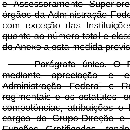
e Assessoramento Superiore
órgãos da Administração Feder
com exceção das Instituiçõe
quanto ao número total e clas
do Anexo a esta medida provis
Parágrafo único. O P
mediante apreciação e e
Administração Federal e R
regimentais e os estatutos, 
competências, atribuições e 
cargos do Grupo-Direção e 
Funções Gratificadas, tend