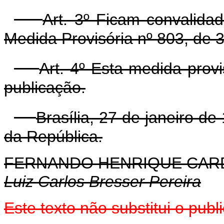
Art. 3º Ficam convalida
Medida Provisória nº 803, de
Art. 4º Esta medida prov
publicação.
Brasília, 27 de janeiro d
da República.
FERNANDO HENRIQUE CA
Luiz Carlos Bresser Pereira
Este texto não substitui o pub