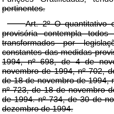
pertinentes.
Art. 2º O quantitativ
provisória contempla todos
transformados por legisla
constantes das medidas provi
1994, nº 698, de 4 de nov
novembro de 1994, nº 702, d
de 18 de novembro de 1994, 
nº 723, de 18 de novembro d
de 1994. nº 734, de 30 de n
dezembro de 1994.