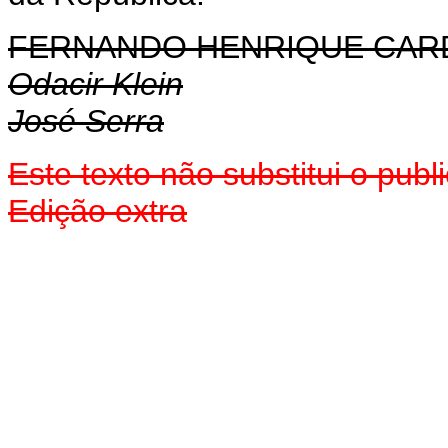
FERNANDO HENRIQUE CA
Odacir Klein
José Serra
Este texto não substitui o pub
Edição extra