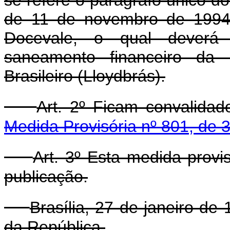
de 11 de novembro de 1994,
Docevale, o qual deverá 
saneamento financeiro da
Brasileiro (Lloydbrás).
Art. 2º Ficam convalida
Medida Provisória nº 801, de
Art. 3º Esta medida provi
publicação.
Brasília, 27 de janeiro de
da República.