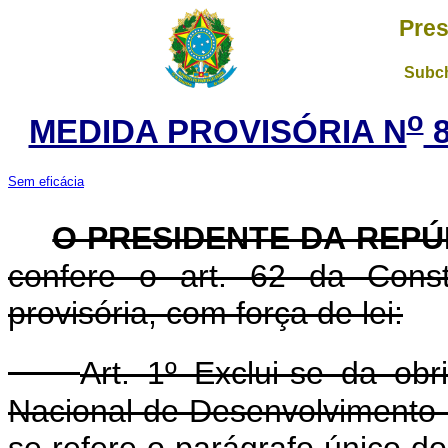
Pres
Subch
o
MEDIDA PROVISÓRIA N
8
Sem eficácia
O PRESIDENTE DA REPÚ
confere o art. 62 da Const
provisória, com força de lei:
Art. 1º Exclui-se da ob
Nacional de Desenvolvimento
se refere o parágrafo único do