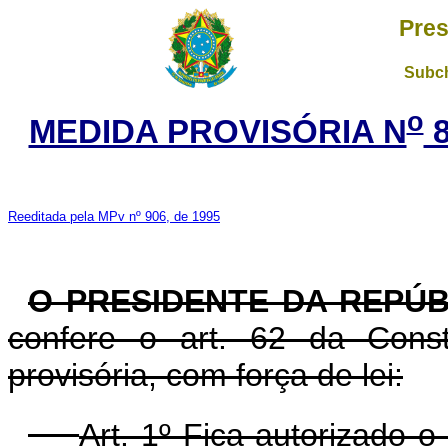
Pres
Subch
o
MEDIDA PROVISÓRIA N
8
Reeditada pela MPv nº 906, de 1995
O PRESIDENTE DA REPÚB
confere o art. 62 da Const
provisória, com força de lei:
Art. 1º Fica autorizado o