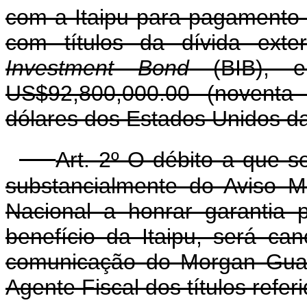
com a Itaipu para pagamento 
com títulos da dívida exte
Investment Bond
(BIB), e
US$92,800,000.00 (noventa 
dólares dos Estados Unidos da
Art. 2º O débito a que se
substancialmente do Aviso M
Nacional a honrar garantia
benefício da Itaipu, será ca
comunicação do Morgan Guar
Agente Fiscal dos títulos referi