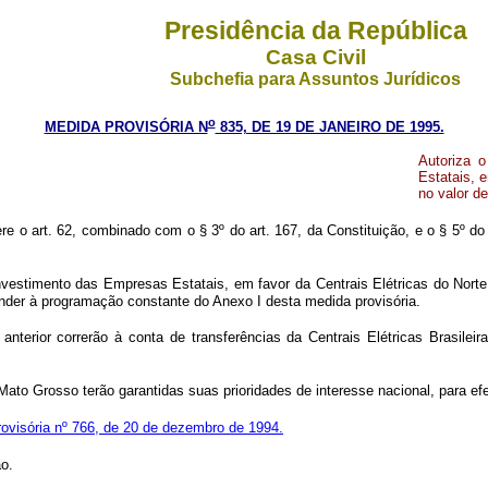
Presidência da República
Casa Civil
Subchefia para Assuntos Jurídicos
o
MEDIDA PROVISÓRIA N
835, DE 19 DE JANEIRO DE 1995.
Autoriza 
Estatais, e
no valor d
ere o art. 62, combinado com o § 3º do art. 167, da Constituição, e o § 5º d
vestimento das Empresas Estatais, em favor da Centrais Elétricas do Norte d
tender à programação constante do Anexo I desta medida provisória.
anterior correrão à conta de transferências da Centrais Elétricas Brasil
ato Grosso terão garantidas suas prioridades de interesse nacional, para efe
ovisória nº 766, de 20 de dezembro de 1994.
ão.