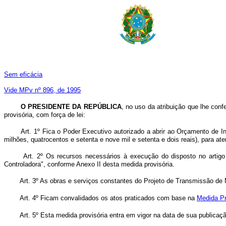
Sem eficácia
Vide MPv nº 896, de 1995
O PRESIDENTE DA REPÚBLICA
, no uso da atribuição que lhe conf
provisória, com força de lei:
Art. 1º Fica o Poder Executivo autorizado a abrir ao Orçamento de In
milhões, quatrocentos e setenta e nove mil e setenta e dois reais), para a
Art. 2º Os recursos necessários à execução do disposto no artigo 
Controladora", conforme Anexo II desta medida provisória.
Art. 3º As obras e serviços constantes do Projeto de Transmissão de M
Art. 4º Ficam convalidados os atos praticados com base na
Medida Pr
Art. 5º Esta medida provisória entra em vigor na data de sua publicaç