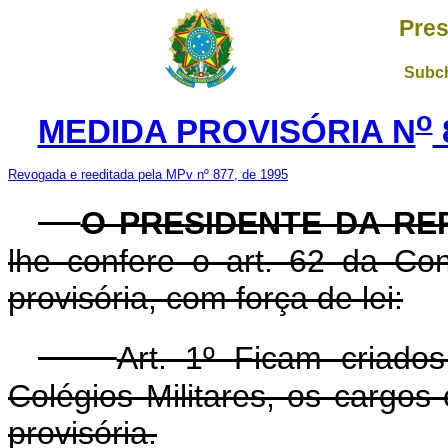
Pres
Subch
o
MEDIDA PROVISÓRIA N
Revogada e reeditada pela MPv nº 877, de 1995
O PRESIDENTE DA RE
lhe confere o art. 62 da Con
provisória, com força de lei:
Art. 1º Ficam criado
Colégios Militares, os cargo
provisória.