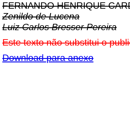
FERNANDO HENRIQUE CA
Zenildo de Lucena
Luiz Carlos Bresser Pereira
Este texto não substitui o pub
Download para anexo