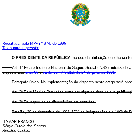
Reeditada pela MPv nº 874, de 1995
Texto para impressão
O PRESIDENTE DA REPÚBLICA
, no uso da atribuição que lhe confe
Art. 1º Fica o Instituto Nacional do Seguro Social (INSS) autorizad
disposto nos
arts. 69
e
71 da Lei nº 8.212, de 24 de julho de 1991.
Parágrafo único. Na implementação do disposto neste artigo será obs
Art. 2º Esta Medida Provisória entra em vigor na data de sua publicaç
Art. 3º Revogam-se as disposições em contrário.
Brasília, 30 de dezembro de 1994; 173º da Independência e 106º da R
ITAMAR FRANCO
Sérgio Cutolo dos Santos
Romildo Canhim