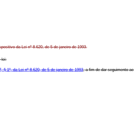
spositivo da Lei nº 8.620, de 5 de janeiro de 1993.
lei:
7, § 1º, da Lei nº 8.620, de 5 de janeiro de 1993
, a fim de dar seguimento ao