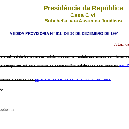
Presidência da República
Casa Civil
Subchefia para Assuntos Jurídicos
o
MEDIDA PROVISÓRIA N
811, DE 30 DE DEZEMBRO DE 1994.
Altera di
re o art. 62 da Constituição, adota a seguinte medida provisória, com força de 
o a prorrogar em até seis meses as contratações celebradas com base no
art. 1
ervado o contido nos
§§ 3º e 4º do art. 17 da Lei nº 8.620, de 1993.
ão.
epública.