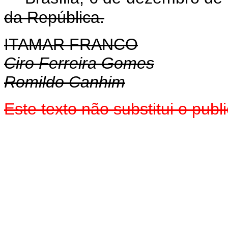
da República.
ITAMAR FRANCO
Ciro Ferreira Gomes
Romildo Canhim
Este texto não substitui o pub