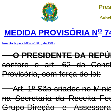
Pres
Subch
o
MEDIDA PROVISÓRIA N
7
Reeditada pela MPv nº 815, de 1995
O PRESIDENTE DA REPÚ
confere o art. 62 da Const
Provisória, com força de lei:
Art. 1º São criados no Min
na Secretaria da Receita F
Grupo-Direção e Assessor