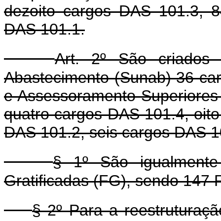
dezoito cargos DAS 101.3, 
DAS 101.1.
Art. 2º São criados
Abastecimento (Sunab) 36 ca
e Assessoramento Superiores
quatro cargos DAS 101.4, oit
DAS 101.2, seis cargos DAS 1
§ 1º São igualment
Gratificadas (FG), sendo 147 
§ 2º Para a reestruturaç