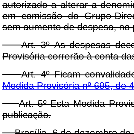
autorizado a alterar a denom
em comissão do Grupo-Direç
sem aumento de despesa, no pr
Art. 3º As despesas dec
Provisória correrão à conta da
Art. 4º Ficam convalida
Medida Provisória nº 695, de
Art. 5º Esta Medida Provi
publicação.
Brasília, 6 de dezembro de