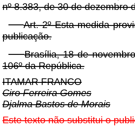
nº 8.383, de 30 de dezembro 
Art. 2º Esta medida prov
publicação.
Brasília, 18 de novembr
106º da República.
ITAMAR FRANCO
Ciro Ferreira Gomes
Djalma Bastos de Morais
Este texto não substitui o pub