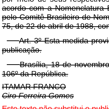
acordo com a Nomenclatura B
pelo Comitê Brasileiro de No
75, de 22 de abril de 1988, co
Art. 3º Esta medida prov
publicação.
Brasília, 18 de novembr
106º da República.
ITAMAR FRANCO
Ciro Ferreira Gomes
Este texto não substitui o pub