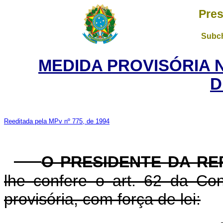
Pres
Subch
MEDIDA PROVISÓRIA 
D
Reeditada pela MPv nº 775, de 1994
O PRESIDENTE DA RE
lhe confere o art. 62 da Con
provisória, com força de lei: