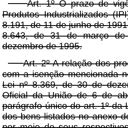
Art. 1º O prazo de vig
Produtos Industrializados (IP
8.191, de 11 de junho de 1991,
8.643, de 31 de março de 
dezembro de 1995.
Art. 2º A relação dos pr
com a isenção mencionada no
Lei nº 8.369, de 30 de deze
Oficial da União de 6 de ab
parágrafo único do art. 1º da 
dos bens listados no anexo de
por meio de seus respectivos 