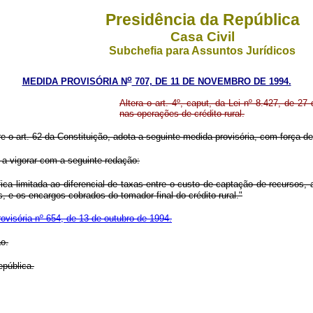
Presidência da República
Casa Civil
Subchefia para Assuntos Jurídicos
o
MEDIDA PROVISÓRIA N
707, DE 11 DE NOVEMBRO DE 1994.
Altera o art. 4º, caput, da Lei nº 8.427, de
nas operações de crédito rural.
re o art. 62 da Constituição, adota a seguinte medida provisória, com força de 
a a vigorar com a seguinte redação:
ica limitada ao diferencial de taxas entre o custo de captação de recursos, 
s, e os encargos cobrados do tomador final do crédito rural."
ovisória nº 654, de 13 de outubro de 1994.
ão.
epública.