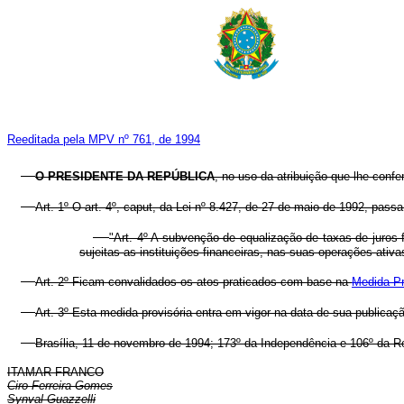
Reeditada pela MPV nº 761, de 1994
O PRESIDENTE DA REPÚBLICA
, no uso da atribuição que lhe confe
Art. 1º O art. 4º, caput, da Lei nº 8.427, de 27 de maio de 1992, pass
"Art. 4º A subvenção de equalização de taxas de juros f
sujeitas as instituições financeiras, nas suas operações ativa
Art. 2º Ficam convalidados os atos praticados com base na
Medida Pr
Art. 3º Esta medida provisória entra em vigor na data de sua publicaç
Brasília, 11 de novembro de 1994; 173º da Independência e 106º da R
ITAMAR FRANCO
Ciro Ferreira Gomes
Synval Guazzelli