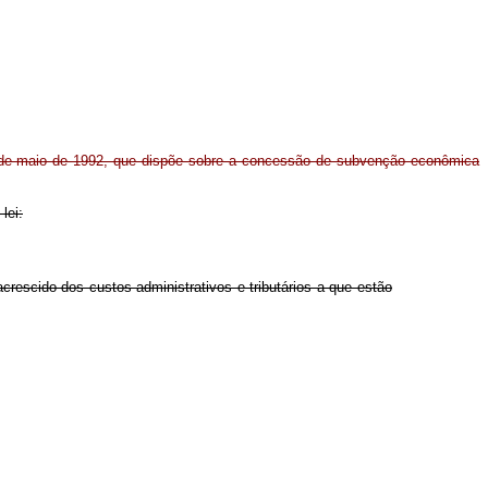
 27 de maio de 1992, que dispõe sobre a concessão de subvenção econômica
lei:
acrescido dos custos administrativos e tributários a que estão