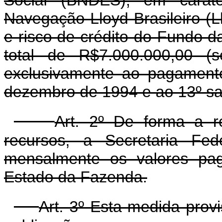
Navegação Lloyd Brasileiro (
e risco de crédito do Fundo 
total de R$7.000.000,00 (s
exclusivamente ao pagamento
dezembro de 1994 e ao 13º sa
Art. 2º De forma a r
recursos, a Secretaria Fed
mensalmente os valores pag
Estado da Fazenda.
Art. 3º Esta medida prov