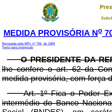
Pres
Subch
o
MEDIDA PROVISÓRIA N
70
Revogada pela MPv nº 706, de 1994
Texto para impressão
O PRESIDENTE DA RE
lhe confere o art. 62 da Con
medida provisória, com força de
Art. 1º Fica o Poder E
intermédio do Banco Nacion
Social (BNDES), em carát