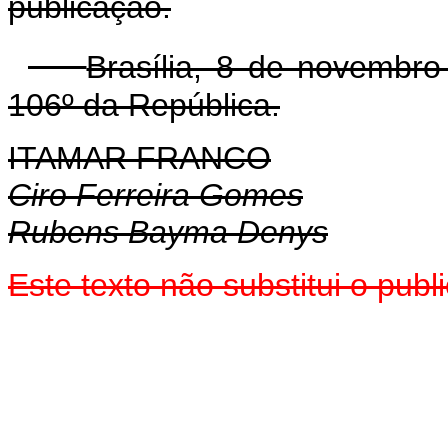
publicação.
Brasília, 8 de novembr
106º da República.
ITAMAR FRANCO
Ciro Ferreira Gomes
Rubens Bayma Denys
Este texto não substitui o pub