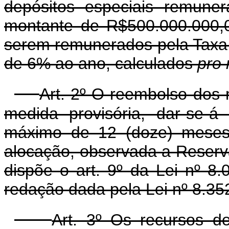
depósitos especiais remune
montante de R$500.000.000,0
serem remunerados pela Taxa R
de 6% ao ano, calculados
pro 
Art. 2º O reembolso dos r
medida provisória, dar-se-
máximo de 12 (doze) meses,
alocação, observada a Reserv
dispõe o art. 9º da Lei nº 8
redação dada pela Lei nº 8.3
Art. 3º Os recursos d