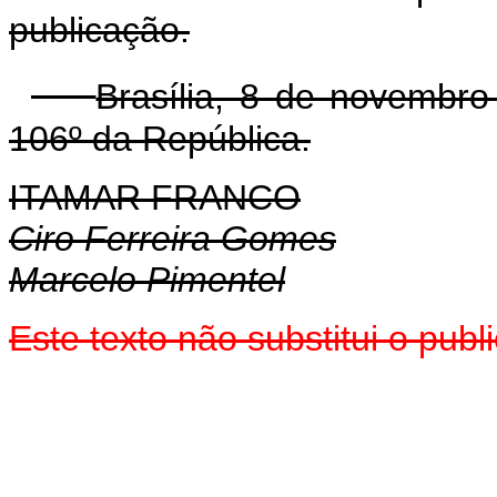
publicação.
Brasília, 8 de novembr
106º da República.
ITAMAR FRANCO
Ciro Ferreira Gomes
Marcelo Pimentel
Este texto não substitui o pub