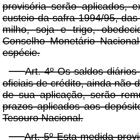
provisória serão aplicados, e
custeio da safra 1994/95, das 
milho, soja e trigo, obedec
Conselho Monetário Naciona
espécie.
Art. 4º Os saldos diários
oficiais de crédito, ainda não
de sua aplicação, serão rem
prazos aplicados aos depósit
Tesouro Nacional.
Art. 5º Esta medida prov