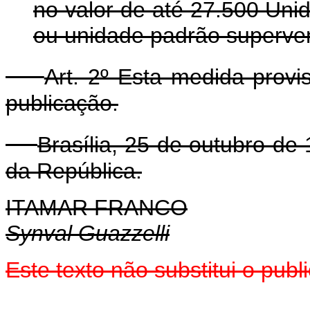
no valor de até 27.500 Unid
ou unidade padrão superven
Art. 2º Esta medida provi
publicação.
Brasília, 25 de outubro de
da República.
ITAMAR FRANCO
Synval Guazzelli
Este texto não substitui o pub