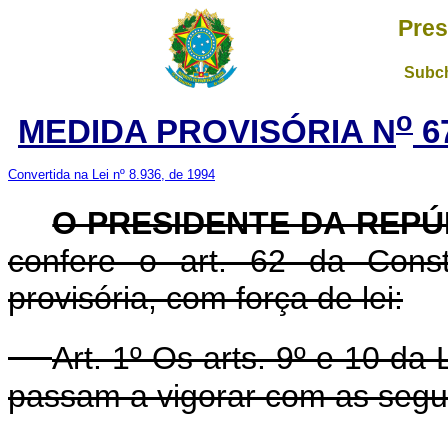
Pres
Subch
o
MEDIDA PROVISÓRIA N
6
Convertida na Lei nº 8.936, de 1994
O PRESIDENTE DA REPÚ
confere o art. 62 da Const
provisória, com força de lei:
Art. 1º Os arts. 9º e 10 da
passam a vigorar com as segui