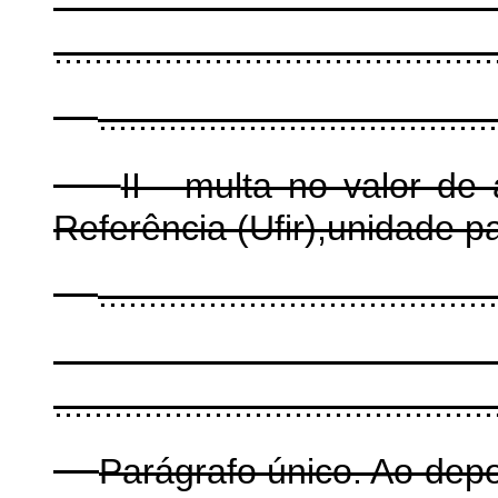
............................................
........................................
II - multa no valor de
Referência (Ufir),unidade p
.......................................
............................................
Parágrafo único. Ao depos