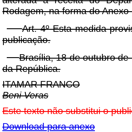
Rodagem, na forma do Anexo I
Art. 4º Esta medida prov
publicação.
Brasília, 18 de outubro d
da República.
ITAMAR FRANCO
Beni Veras
Este texto não substitui o pub
Download para anexo