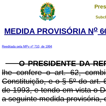
Pres
Subch
o
MEDIDA PROVISÓRIA N
6
Reeditada pela MPv nº 710, de 1994
O PRESIDENTE DA RE
lhe confere o art. 62, com
Constituição, e o § 5º do art.
de 1993, e tendo em vista o D
a seguinte medida provisória, 