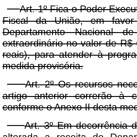
Art. 1º Fica o Poder Execu
Fiscal da União, em favor 
Departamento Nacional de
extraordinário no valor de R$
reais), para atender à prog
medida provisória.
Art. 2º Os recursos nec
artigo anterior correrão à 
conforme o Anexo II desta med
Art. 3º Em decorrência d
alterada a receita do Depa