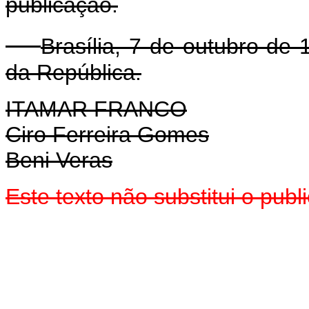
publicação.
Brasília, 7 de outubro de
da República.
ITAMAR FRANCO
Ciro Ferreira Gomes
Beni Veras
Este texto não substitui o pub