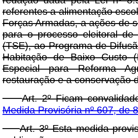
referentes a alimentação esco
Forças Armadas, a ações de s
para o processo eleitoral de 
(TSE), ao Programa de Difusã
Habitação de Baixo Custo (
Especial para Reforma Agr
restauração e a conservação d
Art. 2º Ficam convalida
Medida Provisória nº 607, de 
Art. 3º Esta medida provi