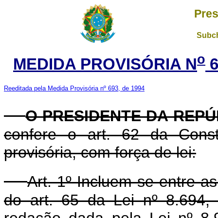
Pres
Subch
o
MEDIDA PROVISÓRIA N
6
Reeditada pela Medida Provisória nº 693, de 1994
O PRESIDENTE DA REPÚ
confere o art. 62 da Const
provisória, com força de lei:
Art. 1º Incluem-se entre a
do art. 65 da Lei nº 8.694
redação dada pela Lei nº 8