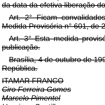
da data da efetiva liberação d
Art. 2° Ficam convalidado
Medida Provisória n° 601, de 
Art. 3° Esta medida provis
publicação.
Brasília, 4 de outubro de 1
República.
ITAMAR FRANCO
Ciro Ferreira Gomes
Marcelo Pimentel