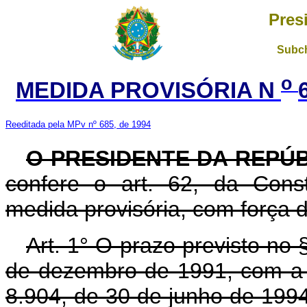
Pres
Subch
o
MEDIDA PROVISÓRIA N
Reeditada pela MPv nº 685, de 1994
O PRESIDENTE DA REPÚ
confere o art. 62, da Const
medida provisória, com força de
Art. 1° O prazo previsto no 
de dezembro de 1991, com a r
8.904, de 30 de junho de 199