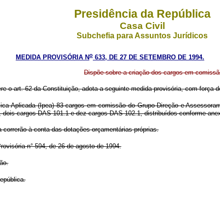
Presidência da República
Casa Civil
Subchefia para Assuntos Jurídicos
o
MEDIDA PROVISÓRIA N
633, DE 27 DE SETEMBRO DE 1994.
Dispõe sobre a criação dos cargos em comiss
ere o art. 62 da Constituição, adota a seguinte medida provisória, com força de
nômica Aplicada (Ipea) 83 cargos em comissão do Grupo-Direção e Assesso
 dois cargos DAS 101.1 e dez cargos DAS 102.1, distribuídos conforme ane
a correrão à conta das dotações orçamentárias próprias.
ovisória n° 594, de 26 de agosto de 1994.
ão.
epública.