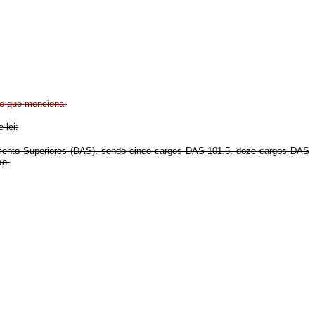
ão que menciona.
 lei:
ramento Superiores (DAS), sendo cinco cargos DAS 101.5, doze cargos DAS
xo.