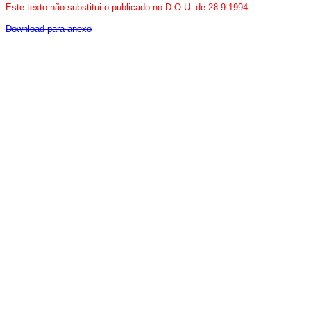
Este texto não substitui o publicado no D.O.U. de 28.9.1994
Download para anexo