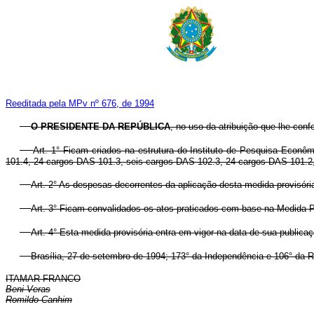
Reeditada pela MPv nº 676, de 1994
O PRESIDENTE DA REPÚBLICA
, no uso da atribuição que lhe conf
Art. 1° Ficam criados na estrutura do Instituto de Pesquisa Eco
101.4, 24 cargos DAS 101.3, seis cargos DAS 102.3, 24 cargos DAS 101.2,
Art. 2° As despesas decorrentes da aplicação desta medida provisóri
Art. 3° Ficam convalidados os atos praticados com base na Medida Pr
Art. 4° Esta medida provisória entra em vigor na data de sua publicaç
Brasília, 27 de setembro de 1994; 173° da Independência e 106° da R
ITAMAR FRANCO
Beni Veras
Romildo Canhim