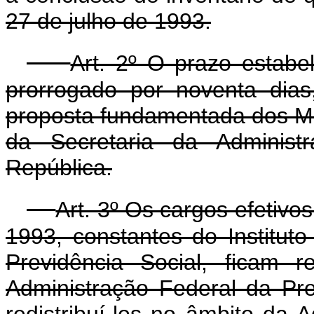
27 de julho de 1993.
Art. 2º O prazo estabel
prorrogado por noventa dia
proposta fundamentada dos Mi
da Secretaria da Administ
República.
Art. 3º Os cargos efetivos
1993, constantes do Institut
Previdência Social, ficam 
Administração Federal da Pr
redistribuí-los no âmbito da A