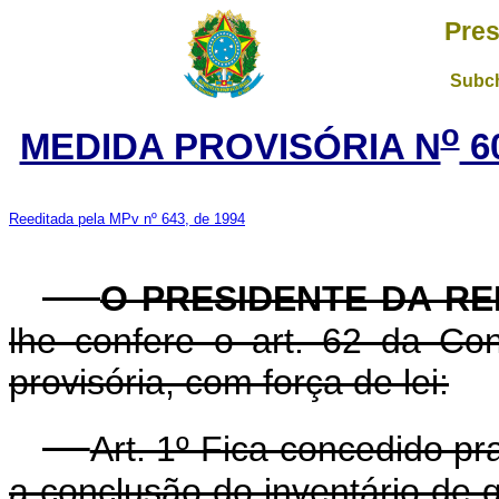
Pres
Subch
o
MEDIDA PROVISÓRIA N
6
Reeditada pela MPv nº 643, de 1994
O PRESIDENTE DA RE
lhe confere o art. 62 da Con
provisória, com força de lei:
Art. 1º Fica concedido p
a conclusão do inventário de qu