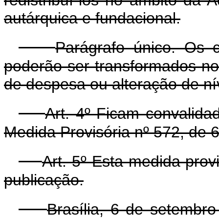
autárquica e fundacional.
Parágrafo único. Os c
poderão ser transformados no
de despesa ou alteração de ní
Art. 4º Ficam convalida
Medida Provisória nº 572, de 
Art. 5º Esta medida prov
publicação.
Brasília, 6 de setembr