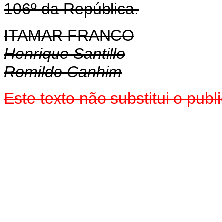
106º da República.
ITAMAR FRANCO
Henrique Santillo
Romildo Canhim
Este texto não substitui o pub