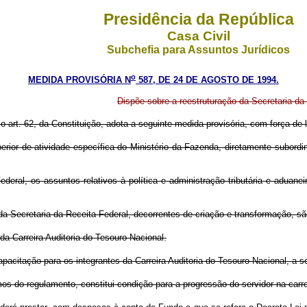
Presidência da República
Casa Civil
Subchefia para Assuntos Jurídicos
o
MEDIDA PROVISÓRIA N
587, DE 24 DE AGOSTO DE 1994.
Dispõe sobre a reestruturação da Secretaria da 
 o art. 62, da Constituição, adota a seguinte medida provisória, com força de l
perior de atividade específica do Ministério da Fazenda, diretamente subordi
eral, os assuntos relativos à política e administração tributária e aduanei
a Secretaria da Receita Federal, decorrentes de criação e transformação, sã
da Carreira Auditoria do Tesouro Nacional.
acitação para os integrantes da Carreira Auditoria do Tesouro Nacional, a se
os do regulamento, constitui condição para a progressão do servidor na carre