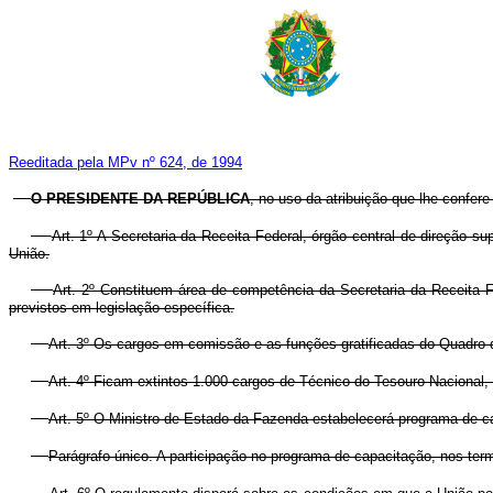
Reeditada pela MPv nº 624, de 1994
O PRESIDENTE DA REPÚBLICA
, no uso da atribuição que lhe confere
Art. 1º A Secretaria da Receita Federal, órgão central de direção su
União.
Art. 2º Constituem área de competência da Secretaria da Receita Fed
previstos em legislação específica.
Art. 3º Os cargos em comissão e as funções gratificadas do Quadro d
Art. 4º Ficam extintos 1.000 cargos de Técnico do Tesouro Nacional, 
Art. 5º O Ministro de Estado da Fazenda estabelecerá programa de cap
Parágrafo único. A participação no programa de capacitação, nos term