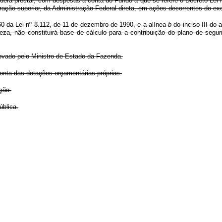
erá prestar, com despesas à conta do Fundo a que se refere o Decreto-Lei n
tração superior, da Administração Federal direta, em ações decorrentes do exe
 60 da Lei nº 8.112, de 11 de dezembro de 1990, e a alínea
b
do inciso III do 
reza, não constituirá base de cálculo para a contribuição do plano de segu
rovado pelo Ministro de Estado da Fazenda.
conta das dotações orçamentárias próprias.
ção.
ública.