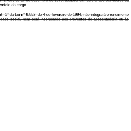
º 1.437, de 17 de dezembro de 1975, assistência judicial aos servidores da
rcício do cargo.
art. 1º da Lei nº 8.852, de 4 de fevereiro de 1994, não integrará o rendimento
ridade social, nem será incorporado aos proventos de aposentadoria ou às