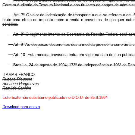
Art. 6º O regulamento disporá sobre as condições em que a União pod
Carreira Auditoria do Tesouro Nacional e aos titulares de cargos de adminis
Art. 7º O valor da indenização de transporte a que se referem o art.
bruto para efeito de imposto sobre a renda e proventos de qualquer natu
pensões.
Art. 8º O regimento interno da Secretaria da Receita Federal será ap
Art. 9º As despesas decorrentes desta medida provisória correrão à 
Art. 10. Esta medida provisória entra em vigor na data de sua publica
Brasília, 24 de agosto de 1994; 173º da Independência e 106º da Rep
ITAMAR FRANCO
Rubens Ricupero
Henrique Hargreaves
Romildo Canhim
Este texto não substitui o publicado no D.O.U. de 25.8.1994
Download para anexo