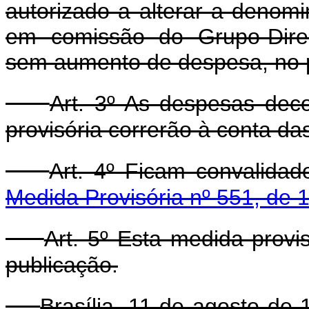
autorizado a alterar a denom
em comissão do Grupo-Dire
sem aumento de despesa, no pr
Art. 3º As despesas dec
provisória correrão à conta da
Art. 4º Ficam convalida
Medida Provisória nº 551, de 1
Art. 5º Esta medida provi
publicação.
Brasília, 11 de agosto de