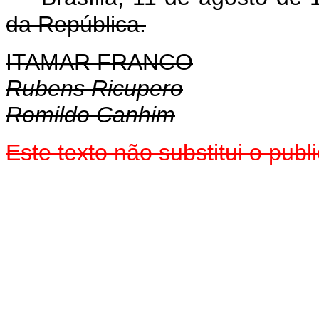
da República.
ITAMAR FRANCO
Rubens Ricupero
Romildo Canhim
Este texto não substitui o pub