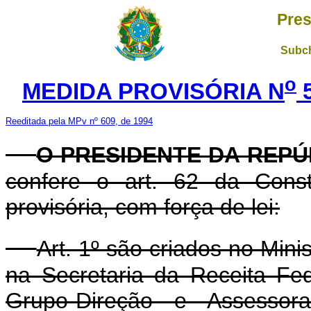
Pres
Subch
o
MEDIDA PROVISÓRIA N
5
Reeditada pela MPv nº 609, de 1994
O PRESIDENTE DA REPÚ
confere o art. 62 da Const
provisória, com força de lei:
Art. 1º são criados no Min
na Secretaria da Receita Fe
Grupo-Direção e Assessor