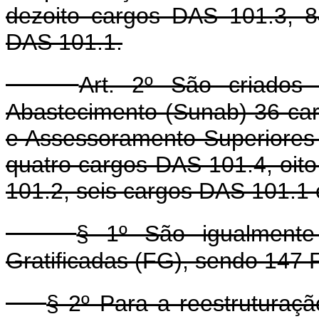
dezoito cargos DAS 101.3, 
DAS 101.1.
Art. 2º São criados
Abastecimento (Sunab) 36 ca
e Assessoramento Superiores
quatro cargos DAS 101.4, oit
101.2, seis cargos DAS 101.1 
§ 1º São igualment
Gratificadas (FG), sendo 147 
§ 2º Para a reestruturaç