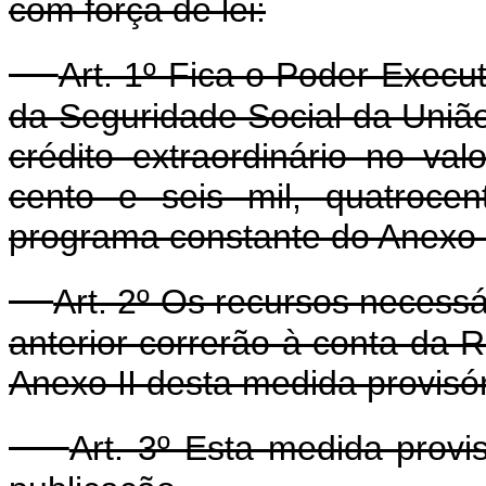
com força de lei:
Art. 1º Fica o Poder Execu
da Seguridade Social da União,
crédito extraordinário no va
cento e seis mil, quatroce
programa constante do Anexo 
Art. 2º Os recursos necessá
anterior correrão à conta da 
Anexo II desta medida provisór
Art. 3º Esta medida provi