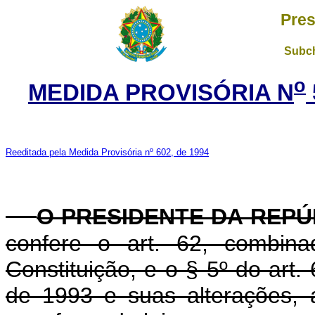
Pres
Subch
o
MEDIDA PROVISÓRIA N
Reeditada pela Medida Provisória nº 602, de 1994
O PRESIDENTE DA REPÚ
confere o art. 62, combin
Constituição, e o § 5º do art.
de 1993 e suas alterações, 