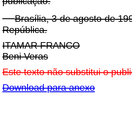
publicação.
Brasília, 3 de agosto de 1
República.
ITAMAR FRANCO
Beni Veras
Este texto não substitui o pub
Download para anexo