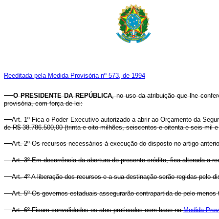
Reeditada pela Medida Provisória nº 573, de 1994
O PRESIDENTE DA REPÚBLICA
, no uso da atribuição que lhe confe
provisória, com força de lei:
Art. 1º Fica o Poder Executivo autorizado a abrir ao Orçamento da Segur
de R$ 38.786.500,00 (trinta e oito milhões, seiscentos e oitenta e seis mil
Art. 2º Os recursos necessários à execução do disposto no artigo anteri
Art. 3º Em decorrência da abertura do presente crédito, fica alterada a
Art. 4º A liberação dos recursos e a sua destinação serão regidas pelo dis
Art. 5º Os governos estaduais assegurarão contrapartida de pelo menos t
Art. 6º Ficam convalidados os atos praticados com base na
Medida Provi