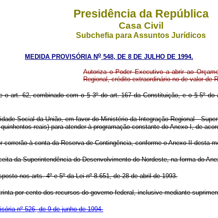
Presidência da República
Casa Civil
Subchefia para Assuntos Jurídicos
o
MEDIDA PROVISÓRIA N
548, DE 8 DE JULHO DE 1994.
Autoriza o Poder Executivo a abrir ao Orçame
Regional, crédito extraordinário no de valor de 
re o art. 62, combinado com o § 3º do art. 167 da Constituição, e o § 5º do
idade Social da União, em favor do Ministério da Integração Regional - Super
 e quinhentos reais) para atender à programação constante do Anexo I, de aco
or correrão à conta da Reserva de Contingência, conforme o Anexo II desta me
 receita da Superintendência do Desenvolvimento do Nordeste, na forma do Ane
posto nos arts. 4º e 5º da Lei nº 8.651, de 28 de abril de 1993.
rinta por cento dos recursos do governo federal, inclusive mediante suprime
sória nº 526, de 9 de junho de 1994.