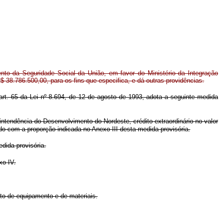
nto da Seguridade Social da União, em favor do Ministério da Integração
R$ 38.786.500,00, para os fins que especifica, e dá outras providências.
 art. 65 da Lei nº 8.694, de 12 de agosto de 1993, adota a seguinte medida
intendência do Desenvolvimento do Nordeste, crédito extraordinário no valor
rdo com a proporção indicada no Anexo III desta medida provisória.
dida provisória.
xo IV.
nto de equipamento e de materiais.