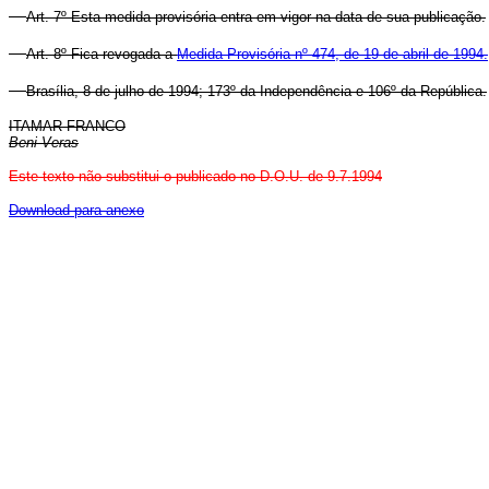
Art. 7º Esta medida provisória entra em vigor na data de sua publicação.
Art. 8º Fica revogada a
Medida Provisória nº 474, de 19 de abril de 1994.
Brasília, 8 de julho de 1994; 173º da Independência e 106º da República.
ITAMAR FRANCO
Beni Veras
Este texto não substitui o publicado no D.O.U. de 9.7.1994
Download para anexo