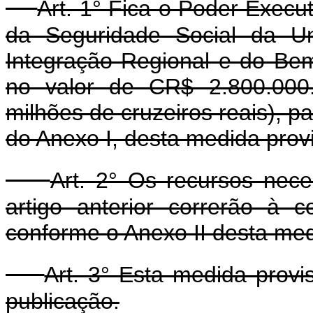
Art. 1° Fica o Poder Execu
da Seguridade Social da Un
Integração Regional e do Bem-
no valor de CR$ 2.800.000.
milhões de cruzeiros reais), 
do Anexo I, desta medida provi
Art. 2° Os recursos nec
artigo anterior correrão à 
conforme o Anexo II desta med
Art. 3° Esta medida provi
publicação.