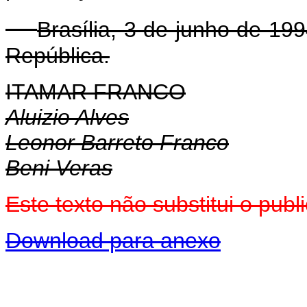
Brasília, 3 de junho de 19
República.
ITAMAR FRANCO
Aluizio Alves
Leonor Barreto Franco
Beni Veras
Este texto não substitui o pub
Download para anexo