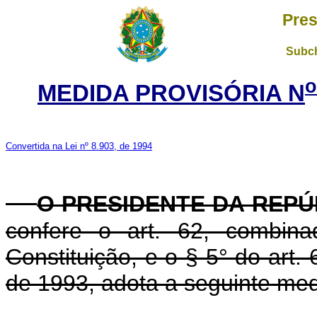
Pres
Subch
o
MEDIDA PROVISÓRIA N
Convertida na Lei nº 8.903, de 1994
O PRESIDENTE DA REPÚ
confere o art. 62, combin
Constituição, e o § 5° do art.
de 1993, adota a seguinte medi